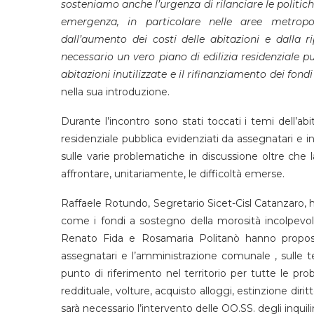
sosteniamo anche l’urgenza di rilanciare le politich
emergenza, in particolare nelle aree metrop
dall’aumento dei costi delle abitazioni e dalla ri
necessario un vero piano di edilizia residenziale 
abitazioni inutilizzate e il rifinanziamento dei fondi
nella sua introduzione.
Durante l’incontro sono stati toccati i temi dell’abit
residenziale pubblica evidenziati da assegnatari e i
sulle varie problematiche in discussione oltre che la
affrontare, unitariamente, le difficoltà emerse.
Raffaele Rotundo, Segretario Sicet-Cisl Catanzaro, h
come i fondi a sostegno della morosità incolpevol
Renato Fida e Rosamaria Politanò hanno propost
assegnatari e l’amministrazione comunale , sulle 
punto di riferimento nel territorio per tutte le pro
reddituale, volture, acquisto alloggi, estinzione diri
sarà necessario l’intervento delle OO.SS. degli inquilin