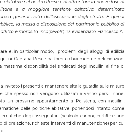
e abitative nel nostro Paese e di affrontare la nuova fase di
olitane e a maggiore tensione abitativa, determinata
presa generalizzata dell’esecuzione degli sfratti. È quindi
pubblica, la messa a disposizione del patrimonio pubblico di
 affitto e morosità incolpevoli”,
ha evidenziato Francesco Alì
are e, in particolar modo, i problemi degli alloggi di edilizia
nquilini. Gaetana Pesce ha fornito chiarimenti e delucidazioni
 massima disponibilità dei sindacati degli inquilini al fine di
a invitato i presenti a mantenere alta la guardia sulle misure
e che spesso non vengono utilizzati e vanno persi. Infine,
o un prossimo appuntamento a Polistena, con inquilini,
tematiche delle politiche abitative, ponendosi intanto come
blematiche degli assegnatari (ricalcolo canoni, certificazione
tto di prelazione, richieste interventi di manutenzione) per cui
i.