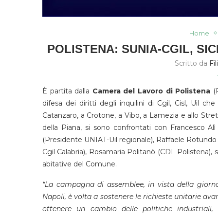
Home
POLISTENA: SUNIA-CGIL, SIC
Scritto da
Fi
È partita dalla
Camera del Lavoro di Polistena
(R
difesa dei diritti degli inquilini di Cgil, Cisl, Uil 
Catanzaro, a Crotone, a Vibo, a Lamezia e allo Stretto
della Piana, si sono confrontati con Francesco Al
(Presidente UNIAT-Uil regionale), Raffaele Rotundo
Cgil Calabria), Rosamaria Politanò (CDL Polistena), su
abitative del Comune.
“La campagna di assemblee, in vista della giorn
Napoli, è volta a sostenere le richieste unitarie ava
ottenere un cambio delle politiche industriali,