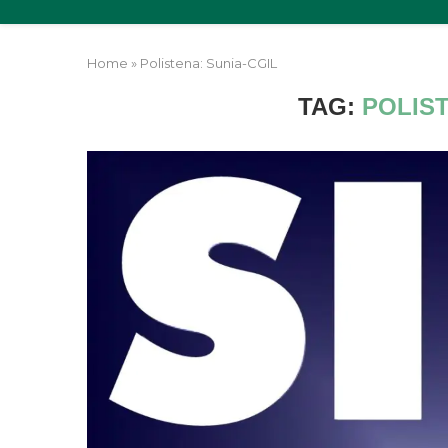
Home
»
Polistena: Sunia-CGIL
TAG:
POLIST