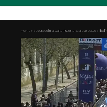
Home
»
Spettacolo a Caltanissetta: Caruso batte Nibali e