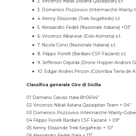
2. Vincenzo Nibali (Astana Qazaqstan) s.t.
3. Domenico Pozzovivo (Intermarché-Wanty-Go
4. Kenny Elissonde (Trek-Segafredo) s.t.
5. Alessandro Fedeli (Nazionale Italiana) +03″
6. Vincenzo Albanese (Eolo-Kometa) s.t.
7. Nicola Conci (Nazionale Italiana) s.t.
8. Filippo Fiorelli (Bardiani-CSF-Faizanè) s.t.
9. Jefferson Cepeda (Drone Hopper-Androni Gioc
10. Edgar Andres Pinzon (Colombia Tierra de Atl
Classifica generale Giro di Sicilia
01 Damiano Caruso Italia 8h06’44”
02 Vincenzo Nibali Astana Qazaqstan Team + 04″
03 Domenico Pozzovivo Intermarché-Wanty-Gober
04 Filippo Fiorelli Bardiani CSF Faizanè + 09″
05 Kenny Elissonde Trek-Segafredo + 10″
06 Alessandro Fedeli Italia + 13″