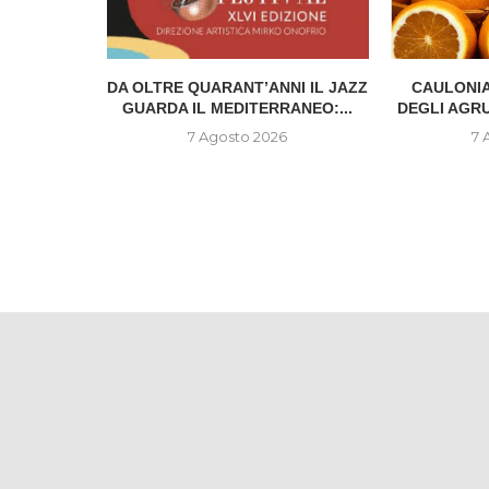
IONE DEL
DA OLTRE QUARANT’ANNI IL JAZZ
CAULONIA
..
GUARDA IL MEDITERRANEO:...
DEGLI AGR
6
7 Agosto 2026
7 