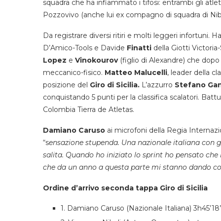
squadra che ha infiammato i tifosi: entrambi gli atlet
Pozzovivo (anche lui ex compagno di squadra di Nibal
Da registrare diversi ritiri e molti leggeri infortuni. H
D’Amico-Tools e Davide
Finatti
della Giotti Victoria
Lopez
e
Vinokourov
(figlio di Alexandre) che dopo
meccanico-fisico.
Matteo Malucelli
, leader della cl
posizione del
Giro di Sicilia.
L’azzurro
Stefano Ga
conquistando 5 punti per la classifica scalatori. Ba
Colombia Tierra de Atletas.
Damiano Caruso
ai microfoni della Regia Internaz
“s
ensazione stupenda. Una nazionale italiana con g
salita. Quando ho iniziato lo sprint ho pensato che l
che da un anno a questa parte mi stanno dando co
Ordine d’arrivo seconda tappa Giro di Sicilia
1. Damiano Caruso (Nazionale Italiana) 3h45’18