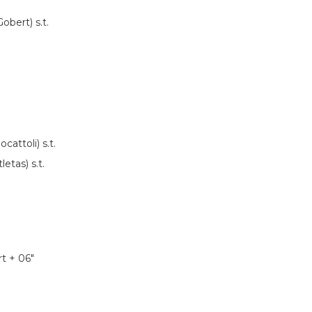
bert) s.t.
attoli) s.t.
etas) s.t.
t + 06″