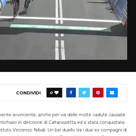
CONDIVIDI
0
ente avvincente, anche per via delle molte cadute causate
tichiaro in direzione di Caltanissetta ed è stata conquistata
ttuto Vincenzo Nibali. Un bel duello tra i due ex compagni di