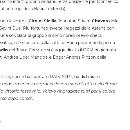
i sono infatti proprio siciliani. Terza posizione per Domenico
i ai tempi della Bahrain Merida).
anno lasciato il
Giro di Sicilia
Jhonatan Stiven
Chaves
della
-Savini Due. Più fortunati invece i ragazzi della Astana con
 una scivolata di gruppo si sono ripresi previo check
assifica, si è staccato sulla salita di Enna perdendo la prima
ndin
del Team Corratec si è aggiudicato il GPM di giornata
ttuti Andrés Liber Mancipe e Edgar Andres Pinzon della
ionale, come ha riportato RAISPORT, ha dichiarato:
rande esperienza e grande lavoro soprattutto nell’ultima
a vittoria fosse mia. Volevo ringraziate tutti per il calore
rsa dopo corsa”.
”