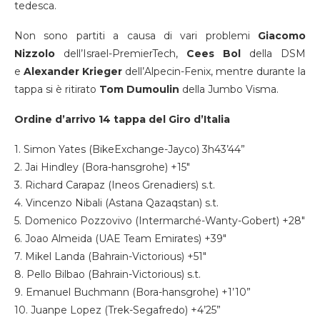
tedesca.
Non sono partiti a causa di vari problemi
Giacomo
Nizzolo
dell’Israel-PremierTech,
Cees Bol
della DSM
e
Alexander Krieger
dell’Alpecin-Fenix, mentre durante la
tappa si è ritirato
Tom Dumoulin
della Jumbo Visma.
Ordine d’arrivo 14 tappa del Giro d’Italia
1. Simon Yates (BikeExchange-Jayco) 3h43’44”
2. Jai Hindley (Bora-hansgrohe) +15″
3. Richard Carapaz (Ineos Grenadiers) s.t.
4. Vincenzo Nibali (Astana Qazaqstan) s.t.
5. Domenico Pozzovivo (Intermarché-Wanty-Gobert) +28″
6. Joao Almeida (UAE Team Emirates) +39″
7. Mikel Landa (Bahrain-Victorious) +51″
8. Pello Bilbao (Bahrain-Victorious) s.t.
9. Emanuel Buchmann (Bora-hansgrohe) +1’10”
10. Juanpe Lopez (Trek-Segafredo) +4’25”