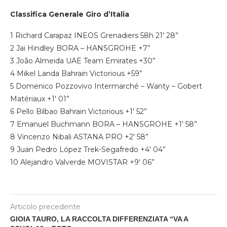
Classifica Generale Giro d’Italia
1 Richard Carapaz INEOS Grenadiers 58h 21′ 28”
2 Jai Hindley BORA – HANSGROHE +7”
3 João Almeida UAE Team Emirates +30”
4 Mikel Landa Bahrain Victorious +59”
5 Domenico Pozzovivo Intermarché – Wanty – Gobert
Matériaux +1′ 01”
6 Pello Bilbao Bahrain Victorious +1′ 52”
7 Emanuel Buchmann BORA – HANSGROHE +1′ 58”
8 Vincenzo Nibali ASTANA PRO +2′ 58”
9 Juan Pedro López Trek-Segafredo +4′ 04”
10 Alejandro Valverde MOVISTAR +9′ 06”
Articolo precedente
GIOIA TAURO, LA RACCOLTA DIFFERENZIATA “VA A