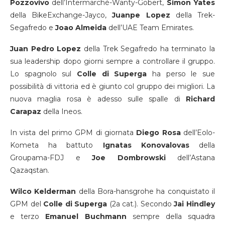
Pozzovivo
dell’Intermarché-Wanty-Gobert,
Simon Yates
della BikeExchange-Jayco,
Juanpe Lopez
della Trek-
Segafredo e
Joao Almeida
dell’UAE Team Emirates.
Juan Pedro Lopez
della Trek Segafredo ha terminato la
sua leadership dopo giorni sempre a controllare il gruppo.
Lo spagnolo sul
Colle
di Superga
ha perso le sue
possibilità di vittoria ed è giunto col gruppo dei migliori. La
nuova maglia rosa è adesso sulle spalle di
Richard
Carapaz
della Ineos.
In vista del primo GPM di giornata
Diego Rosa
dell’Eolo-
Kometa ha battuto
Ignatas Konovalovas
della
Groupama-FDJ e
Joe Dombrowski
dell’Astana
Qazaqstan.
Wilco Kelderman
della Bora-hansgrohe ha conquistato il
GPM del
Colle di Superga
(2a cat.). Secondo
Jai Hindley
e terzo
Emanuel Buchmann
sempre della squadra