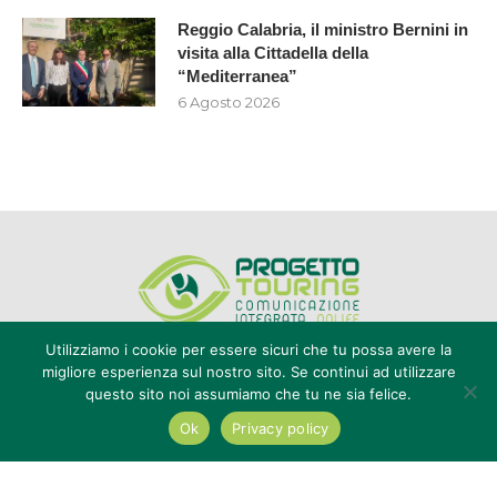
Reggio Calabria, il ministro Bernini in
visita alla Cittadella della
“Mediterranea”
6 Agosto 2026
Utilizziamo i cookie per essere sicuri che tu possa avere la
migliore esperienza sul nostro sito. Se continui ad utilizzare
questo sito noi assumiamo che tu ne sia felice.
Editore Progetto Touring srl - iscrizione al ROC n°20616 - P.IVA e CF
02636800803 - Reg. Tribunale Reggio Calabria n° 04/1976 -
Ok
Privacy policy
redazione@touring104.it
@2022 - All Right Reserved. Designed and Developed by
Auranex
|
Cookie Policy
|
Privacy Policy