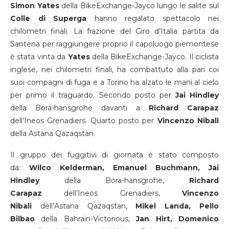
Simon Yates
della BikeExchange-Jayco lungo le salite sul
Colle di Superga
hanno regalato spettacolo nei
chilometri finali. La frazione del Giro d’Italia partita da
Santena per raggiungere proprio il capoluogo piemontese
è stata vinta da
Yates
della BikeExchange-Jayco. Il ciclista
inglese, nei chilometri finali, ha combattuto alla pari coi
suoi compagni di fuga e a Torino ha alzato le mani al cielo
per primo il traguardo. Secondo posto per
Jai Hindley
della Bora-hansgrohe davanti a
Richard Carapaz
dell’Ineos Grenadiers. Quarto posto per
Vincenzo
Nibali
della Astana Qazaqstan.
Il gruppo dei fuggitivi di giornata è stato composto
da:
Wilco Kelderman, Emanuel Buchmann, Jai
Hindley
della Bora-hansgrohe,
Richard
Carapaz
dell’Ineos Grenadiers,
Vincenzo
Nibali
dell’Astana Qazaqstan,
Mikel Landa, Pello
Bilbao
della Bahrain-Victorious,
Jan Hirt, Domenico