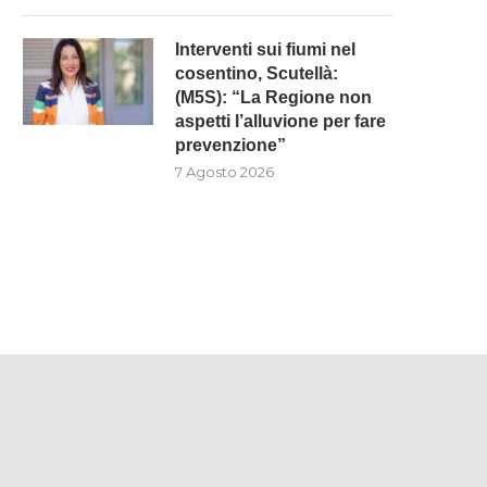
Interventi sui fiumi nel
cosentino, Scutellà:
(M5S): “La Regione non
aspetti l’alluvione per fare
MOSORROFA: 3 SOGGETTI
INTERVENTI SUI FIUMI NE
prevenzione”
ENUNCIATI PER TRASPORTO E
COSENTINO, SCUTELLÀ: (M5
SMALTIMENTO...
“LA...
7 Agosto 2026
7 Agosto 2026
7 Agosto 2026