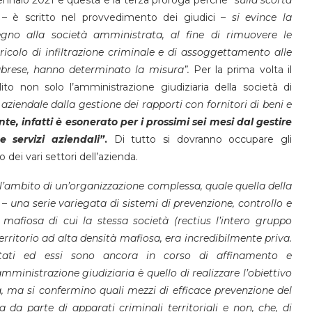
– è scritto nel provvedimento dei giudici –
si evince la
gno alla società amministrata, al fine di rimuovere le
ericolo di infiltrazione criminale e di assoggettamento alle
labrese, hanno determinato la misura”.
Per la prima volta il
ito non solo l’amministrazione giudiziaria della società di
aziendale dalla gestione dei rapporti con fornitori di beni e
te, infatti è esonerato per i prossimi sei mesi dal gestire
e servizi aziendali”
.
Di tutto si dovranno occupare gli
 dei vari settori dell’azienda.
ell’ambito di un’organizzazione complessa, quale quella della
 –
una serie variegata di sistemi di prevenzione, controllo e
e mafiosa di cui la stessa società (rectius l’intero gruppo
rritorio ad alta densità mafiosa, era incredibilmente priva.
tati ed essi sono ancora in corso di affinamento e
mministrazione giudiziaria è quello di realizzare l’obiettivo
a, ma si confermino quali mezzi di efficace prevenzione del
 da parte di apparati criminali territoriali e non, che, di