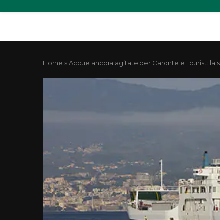
Home
»
Acque ancora agitate per Caronte e Tourist: la s