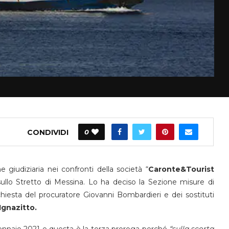
CONDIVIDI
0
e giudiziaria nei confronti della società “
Caronte&Tourist
sullo Stretto di Messina. Lo ha deciso la Sezione misure di
chiesta del procuratore Giovanni Bombardieri e dei sostituti
gnazitto.
gennaio 2021 e questa è la terza proroga perché
“sulla scorta