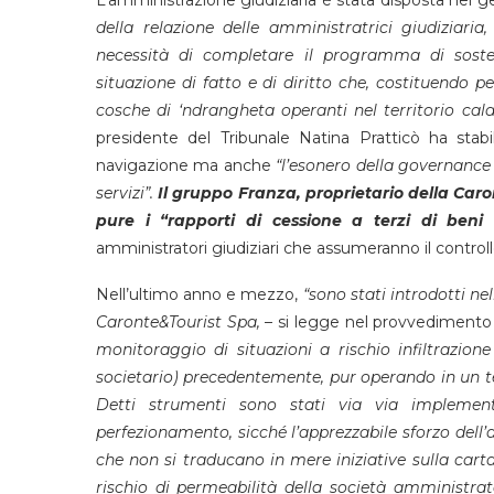
della relazione delle amministratrici giudiziaria,
necessità di completare il programma di soste
situazione di fatto e di diritto che, costituendo p
cosche di ‘ndrangheta operanti nel territorio ca
presidente del Tribunale Natina Pratticò ha stabil
navigazione ma anche
“l’esonero della governance 
servizi”.
Il gruppo Franza, proprietario della Caron
pure i “rapporti di cessione a terzi di beni 
amministratori giudiziari che assumeranno il controllo
Nell’ultimo anno e mezzo,
“sono stati introdotti n
Caronte&Tourist Spa,
– si legge nel provvedimento
monitoraggio di situazioni a rischio infiltrazion
societario) precedentemente, pur operando in un te
Detti strumenti sono stati via via implemen
perfezionamento, sicché l’apprezzabile sforzo dell’a
che non si traducano in mere iniziative sulla cart
rischio di permeabilità della società amministrata