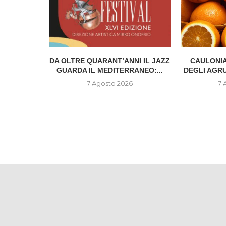
IONE DEL
DA OLTRE QUARANT’ANNI IL JAZZ
CAULONIA
..
GUARDA IL MEDITERRANEO:...
DEGLI AGR
6
7 Agosto 2026
7 