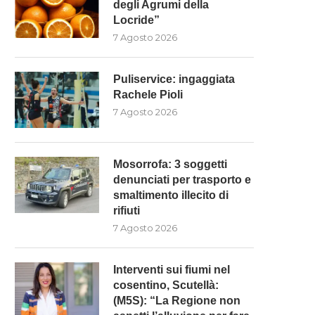
degli Agrumi della
Locride”
7 Agosto 2026
Puliservice: ingaggiata
Rachele Pioli
7 Agosto 2026
Mosorrofa: 3 soggetti
denunciati per trasporto e
smaltimento illecito di
rifiuti
7 Agosto 2026
Interventi sui fiumi nel
MOSORROFA: 3 SOGGETTI
INTERVENTI SUI FIUMI NE
cosentino, Scutellà:
ENUNCIATI PER TRASPORTO E
COSENTINO, SCUTELLÀ: (M5
(M5S): “La Regione non
SMALTIMENTO...
“LA...