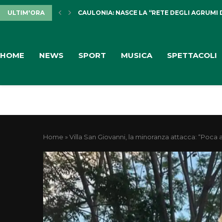
ULTIM'ORA
CAULONIA: NASCE LA “RETE DEGLI AGRUMI 
HOME
NEWS
SPORT
MUSICA
SPETTACOLI
Home
»
Villa San Giovanni, la minoranza attacca: “Poca 