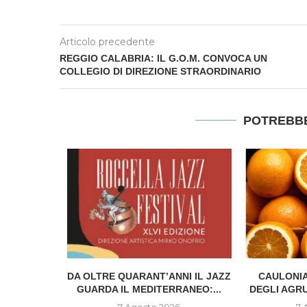
Articolo precedente
REGGIO CALABRIA: IL G.O.M. CONVOCA UN
COLLEGIO DI DIREZIONE STRAORDINARIO
POTREBBE
IONE DEL
DA OLTRE QUARANT’ANNI IL JAZZ
CAULONIA
..
GUARDA IL MEDITERRANEO:...
DEGLI AGR
6
7 Agosto 2026
7 