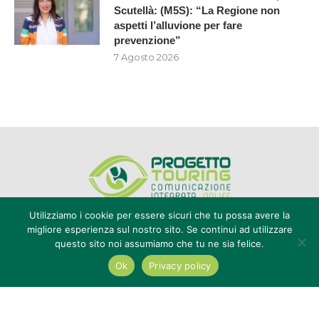
Scutellà: (M5S): “La Regione non
aspetti l’alluvione per fare
prevenzione”
7 Agosto 2026
Utilizziamo i cookie per essere sicuri che tu possa avere la
migliore esperienza sul nostro sito. Se continui ad utilizzare
questo sito noi assumiamo che tu ne sia felice.
Editore Progetto Touring srl - iscrizione al ROC n°20616 - P.IVA e CF
02636800803 - Reg. Tribunale Reggio Calabria n° 04/1976 -
Ok
Privacy policy
redazione@touring104.it
@2022 - All Right Reserved. Designed and Developed by
Auranex
|
Cookie Policy
|
Privacy Policy