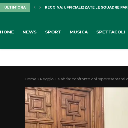
ULTIM'ORA
REGGINA: UFFICIALIZZATE LE SQUADRE PARTE
HOME
NEWS
SPORT
MUSICA
SPETTACOLI
Home
»
Reggio Calabria: confronto coi rappresentanti 