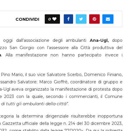
CONDIVIDI
0
 oggi dall’associazione degli ambulanti
Ana-Ugl,
dopo
zzo San Giorgio con l’assessore alla Città produttiva del
a
. Alla manifestazione non hanno partecipato invece i
Pino Mario, il suo vice Salvatore Scerbo, Domenico Finiano,
lessandro Salvatore; Marco Gioffrè, coordinatore di gruppo e
Ana-Ugl aveva organizzato la manifestazione di protesta dopo
re 2023 con la quale, secondo i commercianti, il Comune
i tutti gli ambulanti della città”.
tegoria la determina dirigenziale risulterebbe inopportuna
in Gazzetta ufficiale della legge n. 214 del 30 dicembre 2023,
2032, come stabilito dalla legge 77/2020». Da qui la richiesta