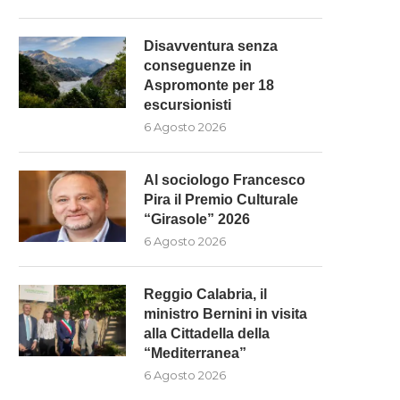
Disavventura senza
conseguenze in
Aspromonte per 18
escursionisti
6 Agosto 2026
Al sociologo Francesco
Pira il Premio Culturale
“Girasole” 2026
L SOCIOLOGO FRANCESCO PIRA
REGGIO CALABRIA, IL MINI
6 Agosto 2026
IL PREMIO CULTURALE
BERNINI IN VISITA ALLA..
“GIRASOLE”...
6 Agosto 2026
Reggio Calabria, il
6 Agosto 2026
ministro Bernini in visita
alla Cittadella della
“Mediterranea”
6 Agosto 2026