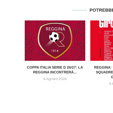
POTREBBE
ITALIANA:
COPPA ITALIA SERIE D 26/27: LA
REGGINA: 
...
REGGINA INCONTRERÀ...
SQUADRE
G
6
6 Agosto 2026
6 