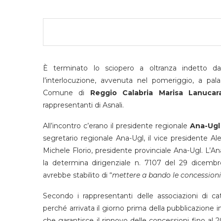
È terminato lo sciopero a oltranza indetto da
l’interlocuzione, avvenuta nel pomeriggio, a pala
Comune di
Reggio Calabria Marisa Lanucar
rappresentanti di Asnali.
All’incontro c’erano il presidente regionale
Ana-Ugl
segretario regionale Ana-Ugl, il vice presidente A
Michele Florio, presidente provinciale Ana-Ugl. L’
la determina dirigenziale n. 7107 del 29 dicemb
avrebbe stabilito di “
mettere a bando le concessioni d
Secondo i rappresentanti delle associazioni di ca
perché arrivata il giorno prima della pubblicazione 
che garantisce il rinnovo delle concessioni fino al 