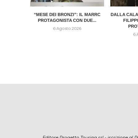
E DEGLI
“MESE DEI BRONZI”: IL MARRC
DALLA CALA
AFFIDATA
PROTAGONISTA CON DUE...
FILIP
...
PRO
6 Agosto 2026
6
6 
Editore Progetto Touring srl - iscrizione a