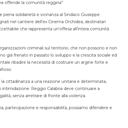
dea offende la comunità reggina”
 piena solidarietà e vicinanza al Sindaco Giuseppe
egnati nel cantiere dell’ex Cinema Orchidea, destinatari
accettabile che rappresenta un’offesa all’intera comunità
 organizzazioni criminali sul territorio, che non possono e non
o già frenato in passato lo sviluppo e la crescita sociale ed
ale ribadire la necessità di costruire un argine forte e
fioso.
 e la cittadinanza a una reazione unitaria e determinata,
i intimidazione. Reggio Calabria deve continuare a
galità, senza arretrare di fronte alla violenza.
ia, partecipazione e responsabilità, possiamo difendere e