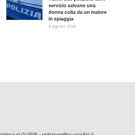
servizio salvano una
donna colta da un malore
UTTO NELLA MUSICA ITALIANA:
PALMI: DUE POLIZIOTTI FU
in spiaggia
È MORTO AD 86...
SERVIZIO SALVANO UNA DONN
6 Agosto 2026
6 Agosto 2026
6 Agosto 2026
alabria n° 04/1976 - redazione@touring104.it