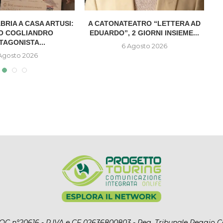
BRIA A CASA ARTUSI:
A CATONATEATRO “LETTERA AD
L
PO COGLIANDRO
EDUARDO”, 2 GIORNI INSIEME...
TAGONISTA...
6 Agosto 2026
Agosto 2026
l ROC n°20616 - P.IVA e CF 02636800803 - Reg. Tribunale Reggio C