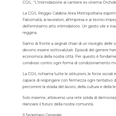
CGIL: “L’Intimidazione al cantiere ex cinema Orchi
La CGIL Reggio Calabria Area Metropolitana esprime
Falcomatà, ai lavoratori, all’impresa e ai tecnici imp
dell’ennesimo atto intimidatorio. Un gesto vile e in
reggina.
Siamo di fronte a segnali chiari di un risveglio delle
devono essere sottovalutati. Episodi del genere hann
economica della nostra città. Per questo è fondament
condiviso contro ogni forma di condizionamento ma
La CGIL richiama tutte le istituzioni, le forze sociali
capace di respingere con fermezza ogni tentativo d
percorrere la strada del lavoro, della cultura e della le
Solo insieme, attraverso una rete solida di democraz
rilanciare il futuro della nostra comunità.
Il Segretario Generale