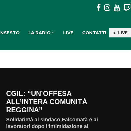
A CATONATEATRO “LETTERA AD EDUARDO”, 2 GIORNI INSIE
INSESTO
LA RADIO
LIVE
CONTATTI
► LIVE
CGIL: “UN’OFFESA
ALL’INTERA COMUNITÀ
REGGINA”
Solidarietà al sindaco Falcomatà e ai
lavoratori dopo l’intimidazione al