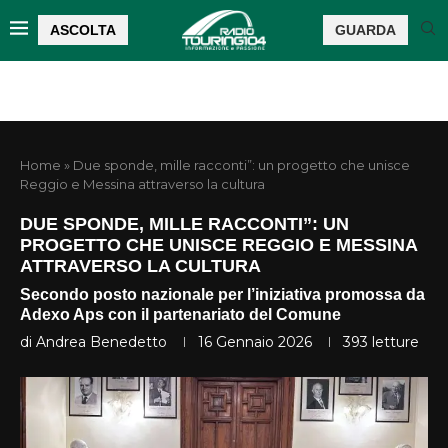
ASCOLTA
GUARDA
Home
»
Due sponde, mille racconti”: un progetto che unisce
Reggio e Messina attraverso la cultura
DUE SPONDE, MILLE RACCONTI”: UN
PROGETTO CHE UNISCE REGGIO E MESSINA
ATTRAVERSO LA CULTURA
Secondo posto nazionale per l’iniziativa promossa da
Adexo Aps con il partenariato del Comune
di
Andrea Benedetto
16 Gennaio 2026
393
letture