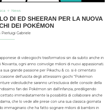
ica
News
OLO DI ED SHEERAN PER LA NUOVA
OCHI DEI POKÉMON
a
Pierluigi Gabriele
apponese di videogiochi trasformatosi sin da subito anche in
i Novanta, ogni anno coinvolge milioni di nuovi appassionati.
lla sua grande passione per Pikachu & co. si è cimentato
occasione dell’uscita degli attesissimi giochi “Pokémon
ture videoludiche saranno un’esclusiva delle console della
dissimo fan dei Pokémon sin dall’infanzia, prediligendo
accettato immediatamente la possibilità di collaborare anche
Kodama, che lo vede alle prese con una sua classica giornata
ndo immaginario che ha fatto sognare milioni di bambini in