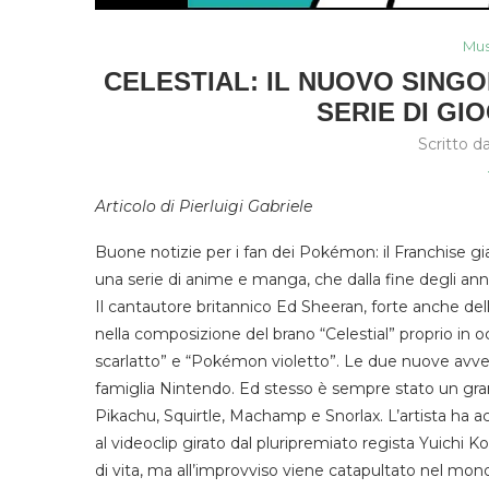
Mus
CELESTIAL: IL NUOVO SING
SERIE DI GI
Scritto d
Articolo di Pierluigi Gabriele
Buone notizie per i fan dei Pokémon: il Franchise gi
una serie di anime e manga, che dalla fine degli ann
Il cantautore britannico Ed Sheeran, forte anche de
nella composizione del brano “Celestial” proprio in 
scarlatto” e “Pokémon violetto”. Le due nuove avven
famiglia Nintendo. Ed stesso è sempre stato un gran
Pikachu, Squirtle, Machamp e Snorlax. L’artista ha 
al videoclip girato dal pluripremiato regista Yuichi 
di vita, ma all’improvviso viene catapultato nel mo