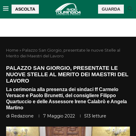
ASCOLTA
GUARDA
Home
»
Palazzo San Giorgio, presentate le nuove Stelle al
Merito dei Maestri del Lavoro
PALAZZO SAN GIORGIO, PRESENTATE LE
NUOVE STELLE AL MERITO DEI MAESTRI DEL
LAVORO
La cerimonia alla presenza dei sindaci ff Carmelo
Versace e Paolo Brunetti, del consigliere Filippo
Quartuccio e delle Assessore Irene Calabrò e Angela
Martino
di
Redazione
7 Maggio 2022
513
letture