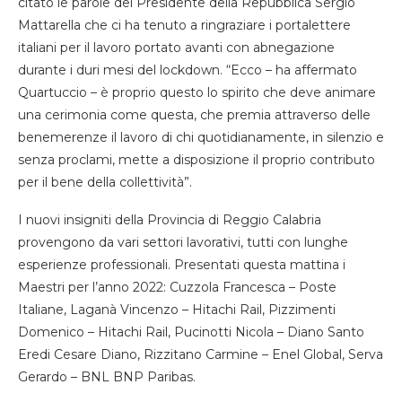
citato le parole del Presidente della Repubblica Sergio
Mattarella che ci ha tenuto a ringraziare i portalettere
italiani per il lavoro portato avanti con abnegazione
durante i duri mesi del lockdown. “Ecco – ha affermato
Quartuccio – è proprio questo lo spirito che deve animare
una cerimonia come questa, che premia attraverso delle
benemerenze il lavoro di chi quotidianamente, in silenzio e
senza proclami, mette a disposizione il proprio contributo
per il bene della collettività”.
I nuovi insigniti della Provincia di Reggio Calabria
provengono da vari settori lavorativi, tutti con lunghe
esperienze professionali. Presentati questa mattina i
Maestri per l’anno 2022: Cuzzola Francesca – Poste
Italiane, Laganà Vincenzo – Hitachi Rail, Pizzimenti
Domenico – Hitachi Rail, Pucinotti Nicola – Diano Santo
Eredi Cesare Diano, Rizzitano Carmine – Enel Global, Serva
Gerardo – BNL BNP Paribas.