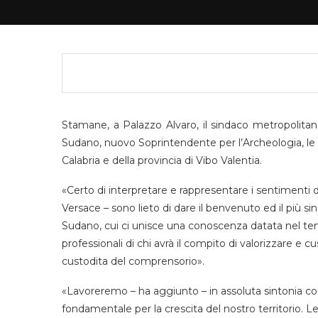
Stamane, a Palazzo Alvaro, il sindaco metropolitan
Sudano, nuovo Soprintendente per l’Archeologia, le B
Calabria e della provincia di Vibo Valentia.
«Certo di interpretare e rappresentare i sentimenti d
Versace – sono lieto di dare il benvenuto ed il più 
Sudano, cui ci unisce una conoscenza datata nel te
professionali di chi avrà il compito di valorizzare e cu
custodita del comprensorio».
«Lavoreremo – ha aggiunto – in assoluta sintonia cont
fondamentale per la crescita del nostro territorio. L