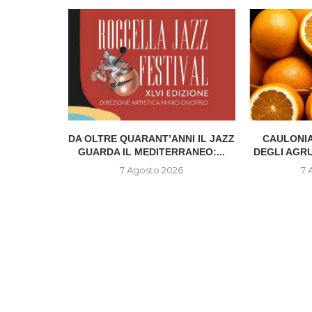
IONE DEL
DA OLTRE QUARANT’ANNI IL JAZZ
CAULONIA
..
GUARDA IL MEDITERRANEO:...
DEGLI AGR
6
7 Agosto 2026
7 