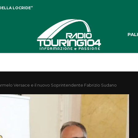
DELLA LOCRIDE”
PAL
ff Carmelo Versace e il nuovo Soprintendente Fabrizio Sudano