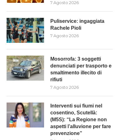
7 Agosto 2026
Puliservice: ingaggiata
Rachele Pioli
7 Agosto 2026
Mosorrofa: 3 soggetti
MOSORROFA: 3 SOGGETTI
INTERVENTI SUI FIUMI NE
denunciati per trasporto e
ENUNCIATI PER TRASPORTO E
COSENTINO, SCUTELLÀ: (M5
smaltimento illecito di
SMALTIMENTO...
“LA...
rifiuti
7 Agosto 2026
7 Agosto 2026
7 Agosto 2026
Interventi sui fiumi nel
cosentino, Scutellà:
(M5S): “La Regione non
aspetti l’alluvione per fare
prevenzione”