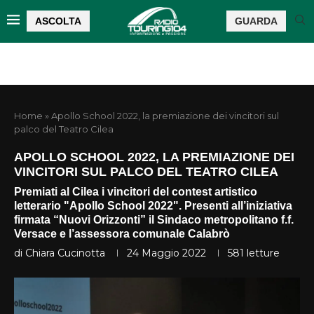
ASCOLTA
GUARDA
Home
»
Apollo School 2022, la premiazione dei vincitori sul
palco del Teatro Cilea
APOLLO SCHOOL 2022, LA PREMIAZIONE DEI
VINCITORI SUL PALCO DEL TEATRO CILEA
Premiati al Cilea i vincitori del contest artistico
letterario "Apollo School 2022". Presenti all’iniziativa
firmata “Nuovi Orizzonti” il Sindaco metropolitano f.f.
Versace e l’assessora comunale Calabrò
di
Chiara Cucinotta
24 Maggio 2022
581
letture