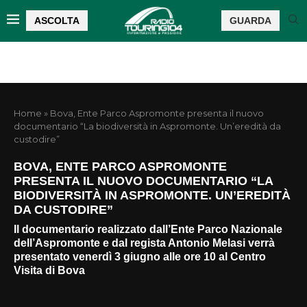
ASCOLTA
GUARDA
Home
»
Bova, Ente Parco Aspromonte presenta il nuovo
documentario “La biodiversità in Aspromonte. Un’eredità da
custodire”
BOVA, ENTE PARCO ASPROMONTE
PRESENTA IL NUOVO DOCUMENTARIO “LA
BIODIVERSITÀ IN ASPROMONTE. UN’EREDITÀ
DA CUSTODIRE”
Il documentario realizzato dall’Ente Parco Nazionale
dell’Aspromonte e dal regista Antonio Melasi verrà
presentato venerdì 3 giugno alle ore 10 al Centro
Visita di Bova