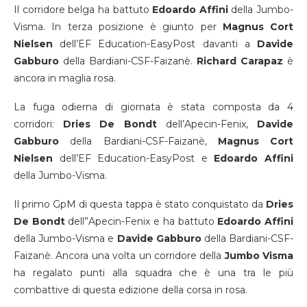
Il corridore belga ha battuto
Edoardo Affini
della Jumbo-
Visma. In terza posizione è giunto per
Magnus Cort
Nielsen
dell’EF Education-EasyPost davanti a
Davide
Gabburo
della Bardiani-CSF-Faizanè.
Richard
Carapaz
è
ancora in maglia rosa.
La fuga odierna di giornata è stata composta da 4
corridori:
Dries De Bondt
dell’Apecin-Fenix,
Davide
Gabburo
della Bardiani-CSF-Faizanè,
Magnus Cort
Nielsen
dell’EF Education-EasyPost e
Edoardo Affini
della Jumbo-Visma.
Il primo GpM di questa tappa è stato conquistato da
Dries
De Bondt
dell”Apecin-Fenix e ha battuto
Edoardo Affini
della Jumbo-Visma e
Davide Gabburo
della Bardiani-CSF-
Faizanè. Ancora una volta un corridore della
Jumbo
Visma
ha regalato punti alla squadra che è una tra le più
combattive di questa edizione della corsa in rosa.