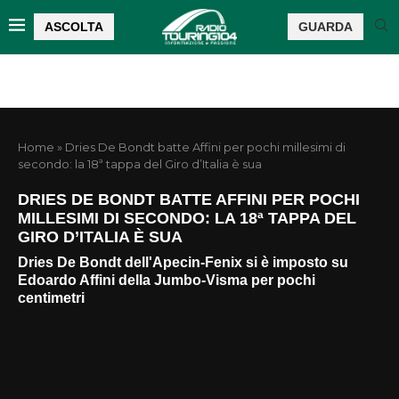
ASCOLTA
GUARDA
Home
»
Dries De Bondt batte Affini per pochi millesimi di
secondo: la 18ª tappa del Giro d’Italia è sua
DRIES DE BONDT BATTE AFFINI PER POCHI
MILLESIMI DI SECONDO: LA 18ª TAPPA DEL
GIRO D’ITALIA È SUA
Dries De Bondt dell'Apecin-Fenix si è imposto su
Edoardo Affini della Jumbo-Visma per pochi
centimetri