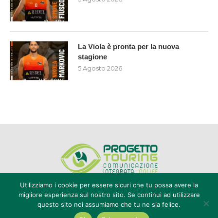
La Viola è pronta per la nuova
stagione
5 Agosto 2026
Utilizziamo i cookie per essere sicuri che tu possa avere la
migliore esperienza sul nostro sito. Se continui ad utilizzare
questo sito noi assumiamo che tu ne sia felice.
Editore Progetto Touring srl - iscrizione al ROC n°20616 - P.IVA e CF
02636800803 - Reg. Tribunale Reggio Calabria n° 04/1976 -