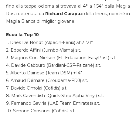
fino alla tappa odierna si trovava al 4° a 1’54” dalla Maglia
Rosa detenuta da
Richard
Carapaz
della Ineos, nonché in
Maglia Bianca di miglior giovane.
Ecco la Top 10
1. Dries De Bondt (Alpecin-Fenix) 3h21’21”
2. Edoardo Affini (Jumbo-Visma) s.t.
3. Magnus Cort Nielsen (EF Education-EasyPost) s.t.
4. Davide Gabburo (Bardiani-CSF-Faizanè) s.t.
5. Alberto Dainese (Team DSM) +14″
6. Arnaud Démare (Groupama-FDJ) s.t.
7. Davide Cimolai (Cofidis) s.t.
8. Mark Cavendish (Quick-Step Alpha Vinyl) s.t.
9. Fernando Gaviria (UAE Team Emirates) s.t.
10. Simone Consonni (Cofidis) s.t.