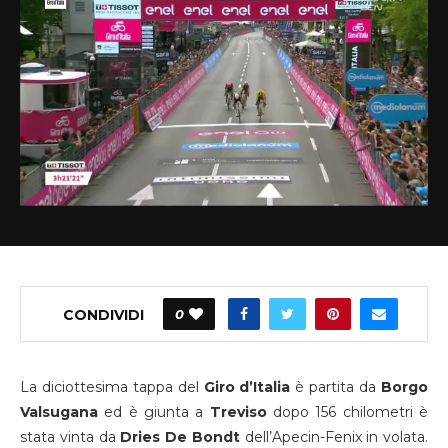
CONDIVIDI
0
La diciottesima tappa del
Giro
d’Italia
è partita da
Borgo
Valsugana
ed è giunta a
Treviso
dopo 156 chilometri è
stata vinta da
Dries De Bondt
dell’Apecin-Fenix in volata.