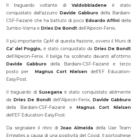
Il traguardo voltante di
Valdobbiadene
è stato
conquistato dall’azzurro
Davide Gabburo
della Bardiani-
CSF-Faizanè che ha battuto di poco
Edoardo
Affini
della
Jumbo-Visma e
Dries
De
Bondt
dell’Alpecin-Fenix.
Il più importante GpM di questa frazione, ovvero il Muro di
Ca’ del Poggio,
è stato conquistato da
Dries
De
Bondt
dell’Alpecin-Fenix. Il belga ha scollinato davanti all’ottimo
Davide Gabburo
della Bardiani-CSF-Faizanè e terzo
posto per
Magnus Cort
Nielsen
dell’EF Education-
EasyPost.
Il traguardo di
Susegana
è stato conquistato abilmente
da
Dries
De
Bondt
dell’Alpecin-Fenix,
Davide Gabburo
della Bardiani-CSF-Faizanè e
Magnus
Cort
Nielsen
dell’EF Education-EasyPost.
Da segnalare il ritiro di
Joao
Almeida
della Uae Team
Emirates a causa di una positività del Covid. Il portoghese