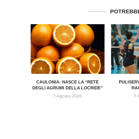
POTREBBE
ZINI È IL
CAULONIA: NASCE LA “RETE
PULISER
 DEL...
DEGLI AGRUMI DELLA LOCRIDE”
RA
6
7 Agosto 2026
7 