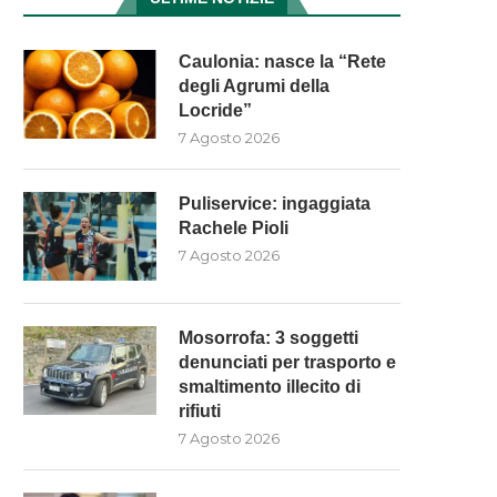
Caulonia: nasce la “Rete
degli Agrumi della
Locride”
7 Agosto 2026
Puliservice: ingaggiata
Rachele Pioli
7 Agosto 2026
INTERVENTI SUI FIUMI NEL
A BIANCO L’EVENTO
COSENTINO, SCUTELLÀ: (M5S):
“SPORTIVAMENTE – FITWAL
“LA...
2026” CHE...
Mosorrofa: 3 soggetti
denunciati per trasporto e
7 Agosto 2026
7 Agosto 2026
smaltimento illecito di
rifiuti
7 Agosto 2026