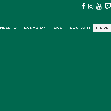
MOSORROFA: 3 SOGGETTI DENUNCIATI PER TRASPORTO E
INSESTO
LA RADIO
LIVE
CONTATTI
► LIVE