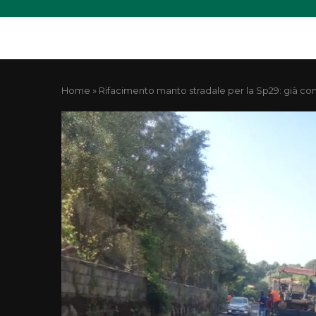
Home
»
Rifacimento manto stradale per la Sp29: già co