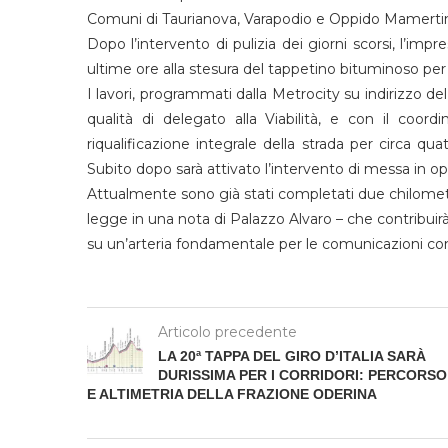
Comuni di Taurianova, Varapodio e Oppido Mamertina,
Dopo l’intervento di pulizia dei giorni scorsi, l’imp
ultime ore alla stesura del tappetino bituminoso per
I lavori, programmati dalla Metrocity su indirizzo 
qualità di delegato alla Viabilità, e con il coo
riqualificazione integrale della strada per circa qu
Subito dopo sarà attivato l’intervento di messa in op
Attualmente sono già stati completati due chilometr
legge in una nota di Palazzo Alvaro – che contribuir
su un’arteria fondamentale per le comunicazioni con
Articolo precedente
LA 20ª TAPPA DEL GIRO D’ITALIA SARÀ
DURISSIMA PER I CORRIDORI: PERCORSO
E ALTIMETRIA DELLA FRAZIONE ODERINA