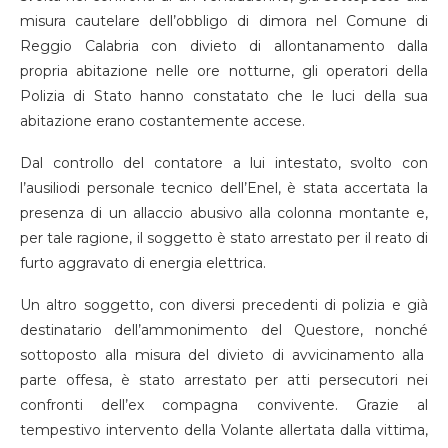
misura cautelare dell’obbligo di dimora
nel Comune di
Reggio Calabria con
divieto di allontanamento dalla
propria abitazione
nelle ore notturne,
gli operatori della
Polizia di Stato
hanno
constata
to che le luci della sua
abitazione erano costantemente accese
.
Dal controllo de
l contatore
a lui intestato
,
svolto con
l’ausilio
di personale tecnico dell’Enel,
è stata accertata la
presenza di un allaccio abusivo alla colonna montante e,
per tale ragione, il soggetto è stato arrestato per il reato di
furto aggravato di energia elettrica.
Un altro soggetto
,
con diversi precedenti di polizia e
già
destinatario dell’ammonimento del Questore
, nonché
sottoposto alla misura del divieto di avvicinamento alla
parte offesa,
è stato arrestato per atti
persecutori nei
confronti dell’ex compagna convivente.
Grazie al
tempestivo intervento
dell
a Volante allertata dalla vittima
,