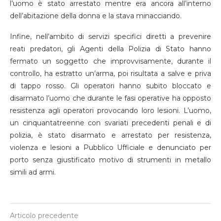
l’uomo
è stato arrestato mentre era ancora all’interno
dell’abitazione della donna
e la
stava minacciando.
Infine, n
ell’ambito di servizi specifici diretti a prevenire
reati
predatori,
gli Agenti della Polizia di Stato hanno
fermato un soggetto che improvvisamente, durante il
controllo, ha estratto
un’arma
, poi risultata a salve
e priva
di tappo rosso
. Gli operatori hanno subito bloccato e
disarmato l’uomo che durante le fasi operative ha opposto
resistenza agli operatori
provocando loro lesioni
. L’uomo,
un
cinquantatreenne con svariati precedenti penali e di
polizia,
è stato disarmato
e arrestato
per resistenza,
violenza e lesioni a Pubblico Ufficiale
e d
enunciato per
porto senza
giustificato motivo
di stru
menti in metallo
simili ad armi.
Articolo precedente