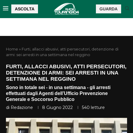
ASCOLTA
GUARDA
Home
»
Furti, allacci abusivi, atti persecutori, detenzione di
armi: sei arresti in una settimana nel reggino
FURTI, ALLACCI ABUSIVI, ATTI PERSECUTORI,
DETENZIONE DI ARMI: SEI ARRESTI IN UNA
SETTIMANA NEL REGGINO
Sono in totale sei - in una settimana - gli arresti
effettuati dagli Agenti dell’Ufficio Prevenzione
Generale e Soccorso Pubblico
di
Redazione
8 Giugno 2022
540
letture