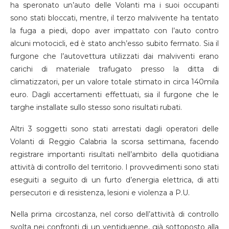
ha speronato un’auto delle Volanti ma i suoi occupanti
sono stati bloccati
, mentre,
il terzo malvivente ha tentato
la fuga
a piedi,
dopo
aver impattato con l’auto contro
alcuni motocicli
,
ed è stato
anch’esso
subito fermato. Sia il
furgone che l’autovettura utilizzati dai malviventi erano
carichi di materiale trafugato presso la ditta di
climatizzatori
, per un valore totale stimato in circa 140mila
euro.
Dagli accertamenti
effettuati
, sia il furgone che le
targhe installate
sullo stesso
sono risultati rubati.
Altri 3 soggetti sono stati arrestati dagli operatori delle
Volanti di Reggio Calabria
la scorsa settimana,
facendo
registrare
importanti risultati nell’ambito della quotidiana
attività di controllo del territorio
. I provvedimenti sono stati
eseguiti a seguito di un
furto d’energia elettrica,
di
atti
persecutori e
di
resistenza, lesioni e violenza a P.U.
Nella prima circostanza, nel corso del
l’attività di controllo
svolta nei confronti di un ventiduenne,
già
sottoposto alla