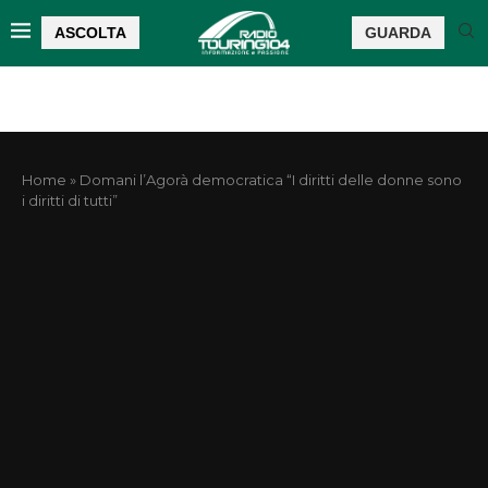
ASCOLTA
GUARDA
Home
»
Domani l’Agorà democratica “I diritti delle donne sono
i diritti di tutti”