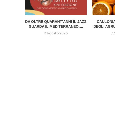
IONE DEL
DA OLTRE QUARANT’ANNI IL JAZZ
CAULONIA
..
GUARDA IL MEDITERRANEO:...
DEGLI AGR
6
7 Agosto 2026
7 