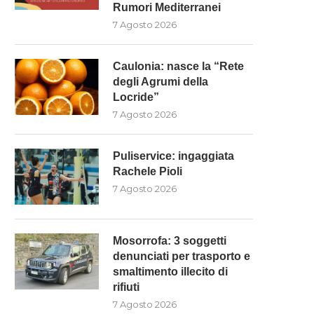
Rumori Mediterranei
7 Agosto 2026
MOSORROFA: 3 SOGGETTI
INTERVENTI SUI FIUMI NE
Caulonia: nasce la “Rete
ENUNCIATI PER TRASPORTO E
COSENTINO, SCUTELLÀ: (M5
degli Agrumi della
SMALTIMENTO...
“LA...
Locride”
7 Agosto 2026
7 Agosto 2026
7 Agosto 2026
Puliservice: ingaggiata
Rachele Pioli
7 Agosto 2026
Mosorrofa: 3 soggetti
denunciati per trasporto e
smaltimento illecito di
rifiuti
7 Agosto 2026