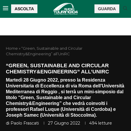
ASCOLTA
GUARDA
Home
»
“Green, Sustainable and Circular
Chemistry&Engineering” all’UniRC
“GREEN, SUSTAINABLE AND CIRCULAR
CHEMISTRY&ENGINEERING” ALL’UNIRC
Martedì 28 Giugno 2022, presso la Residenza
Universitaria di Eccellenza di via Roma dell’Università
Mediterranea di Reggio , si terrà un mini-simposio dal
titolo “Green, Sustainable and Circular
Chemistry&Engineering” che vedrà coinvolti i
professori Rafael Luque (Università di Cordoba) e
Joseph Samec (Università di Stoccolma).
di
Paolo Frascati
27 Giugno 2022
494
letture