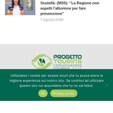
Scutellà: (M5S): “La Regione non
aspetti l’alluvione per fare
prevenzione”
7 Agosto 2026
Utilizziamo i cookie per essere sicuri che tu possa avere la
migliore esperienza sul nostro sito. Se continui ad utilizzare
questo sito noi assumiamo che tu ne sia felice.
Editore Progetto Touring srl - iscrizione al ROC n°20616 - P.IVA e CF
02636800803 - Reg. Tribunale Reggio Calabria n° 04/1976 -
Ok
Privacy policy
redazione@touring104.it
@2022 - All Right Reserved. Designed and Developed by
Auranex
|
Cookie Policy
|
Privacy Policy