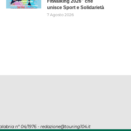
Fitwalking 2026” che
unisce Sport e Solidarietà
INTERVENTI SUI FIUMI NEL
A BIANCO L’EVENTO
7 Agosto 2026
COSENTINO, SCUTELLÀ: (M5S):
“SPORTIVAMENTE – FITWAL
“LA...
2026” CHE...
7 Agosto 2026
7 Agosto 2026
alabria n° 04/1976 - redazione@touring104.it