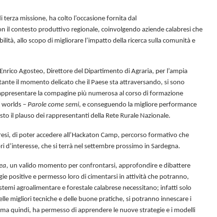
di terza missione, ha colto l’occasione fornita dal
il contesto produttivo regionale, coinvolgendo aziende calabresi che
lità, allo scopo di migliorare l’impatto della ricerca sulla comunità e
Enrico Agosteo, Direttore del Dipartimento di Agraria, per l’ampia
tante il momento delicato che il Paese sta attraversando, si sono
 rappresentare la compagine più numerosa a
l corso di formazione
l worlds –
Parole come semi
, e conseguendo la migliore performance
to il plauso dei rappresentanti della Rete Rurale Nazionale.
bresi, di poter accedere all’Hackaton Camp, percorso formativo che
ri d’interesse, che si terrà nel settembre prossimo in Sardegna.
ea
, un valido momento per confrontarsi, approfondire e dibattere
rgie positive e permesso loro di cimentarsi in attività che potranno,
stemi agroalimentare e forestale calabrese necessitano; infatti solo
lle migliori tecniche e delle buone pratiche, si potranno innescare i
amma quindi, ha permesso di apprendere le nuove strategie e i modelli