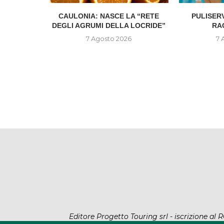
ZINI È IL
CAULONIA: NASCE LA “RETE
PULISER
 DEL...
DEGLI AGRUMI DELLA LOCRIDE”
RA
6
7 Agosto 2026
7 
Editore Progetto Touring srl - iscrizione a