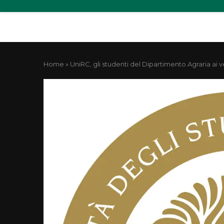
Home
»
UniRC, gli studenti del Dipartimento Agraria ai