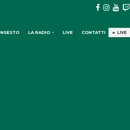
MOSORROFA: 3 SOGGETTI DENUNCIATI PER TRASPORTO E
INSESTO
LA RADIO
LIVE
CONTATTI
► LIVE