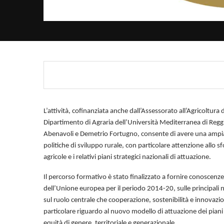
L’attività, cofinanziata anche dall’Assessorato all’Agricoltura 
Dipartimento di Agraria dell’Università Mediterranea di Regg
Abenavoli e Demetrio Fortugno, consente di avere una ampia
politiche di sviluppo rurale, con particolare attenzione allo sfo
agricole e i relativi piani strategici nazionali di attuazione.
Il percorso formativo è stato finalizzato a fornire conoscenze
dell’Unione europea per il periodo 2014-20, sulle principali 
sul ruolo centrale che cooperazione, sostenibilità e innovazion
particolare riguardo al nuovo modello di attuazione dei piani 
equità di genere, territoriale e generazionale.