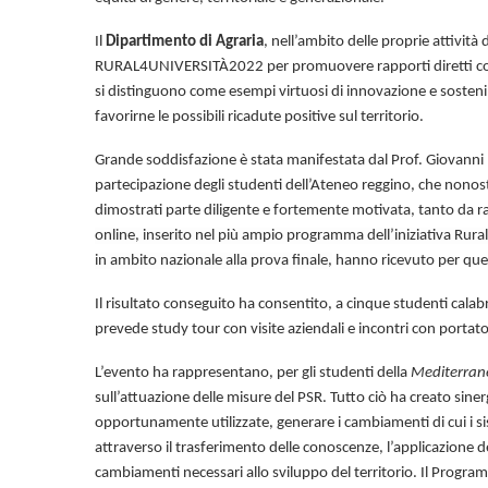
Il
Dipartimento di Agraria
, nell’ambito delle proprie attività 
RURAL4UNIVERSITÀ2022 per promuovere rapporti diretti con 
si distinguono come esempi virtuosi di innovazione e sostenibi
favorirne le possibili ricadute positive sul territorio.
Grande soddisfazione è stata manifestata dal Prof. Giovanni 
partecipazione degli studenti dell’Ateneo reggino, che nonos
dimostrati parte diligente e fortemente motivata, tanto da
online, inserito nel più ampio programma dell’iniziativa Rura
in ambito nazionale alla prova finale,
hanno ricevuto per ques
Il risultato conseguito ha consentito, a cinque studenti cala
prevede study tour con visite aziendali e incontri con portato
L’evento ha rappresentano, per gli studenti della
Mediterran
sull’attuazione delle misure del PSR. Tutto ciò ha creato sine
opportunamente utilizzate, generare i cambiamenti di cui i si
attraverso il trasferimento delle conoscenze, l’applicazione de
cambiamenti necessari allo sviluppo del territorio. Il Progr