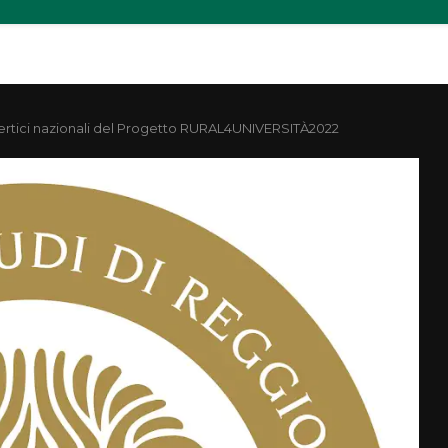
 vertici nazionali del Progetto RURAL4UNIVERSITÀ2022