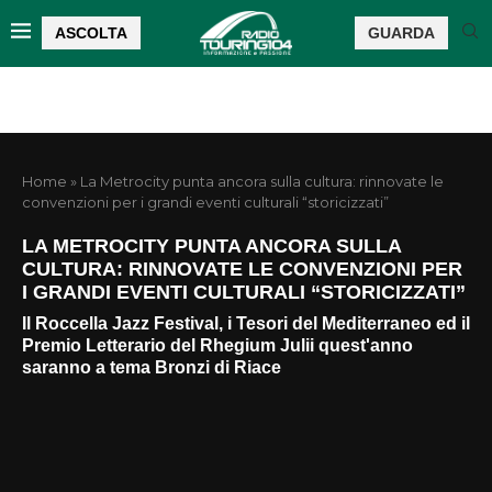
ASCOLTA
GUARDA
Home
»
La Metrocity punta ancora sulla cultura: rinnovate le
convenzioni per i grandi eventi culturali “storicizzati”
LA METROCITY PUNTA ANCORA SULLA
CULTURA: RINNOVATE LE CONVENZIONI PER
I GRANDI EVENTI CULTURALI “STORICIZZATI”
Il Roccella Jazz Festival, i Tesori del Mediterraneo ed il
Premio Letterario del Rhegium Julii quest'anno
saranno a tema Bronzi di Riace