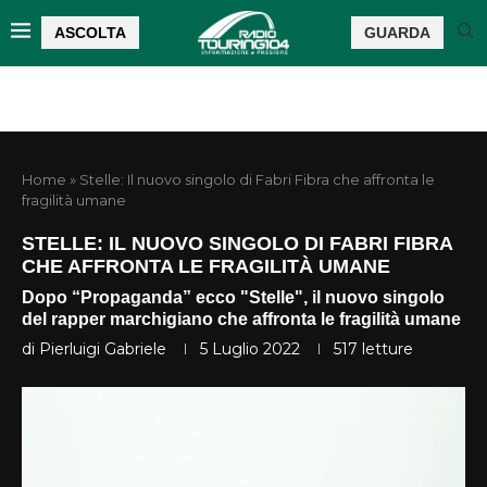
ASCOLTA
GUARDA
Home
»
Stelle: Il nuovo singolo di Fabri Fibra che affronta le
fragilità umane
STELLE: IL NUOVO SINGOLO DI FABRI FIBRA
CHE AFFRONTA LE FRAGILITÀ UMANE
Dopo “Propaganda” ecco "Stelle", il nuovo singolo
del rapper marchigiano che affronta le fragilità umane
di
Pierluigi Gabriele
5 Luglio 2022
517
letture