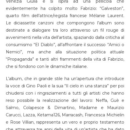
Venezia Giulia e si ispira ad una pellicola che
evidentemente ha colpito molto Fabrizio: “Galveston”,
quarto film dell’attrice/regista francese Mélanie Laurent.
Le diciassette canzoni che compongono l’album sono
destinate a dialogare tra loro attraverso un fil rouge di
avvenimenti nella vita dell’artista, spaziando dalla criticha al
consumismo “El Diablo”, all’affrontare il successo “Amici o
Nemici”, ma anche alla situazione politica attuale
“Propaganda” e tanti altri frammenti della vita di Fabrizio,
che si fondono con le dinamiche italiane.
L’album, che in grande stile ha un’apertura che introduce
la voce di Gino Paoli e la sua “Il cielo in una stanza” per poi
chiudersi con i ringraziamenti a tutti gli artisti che hanno
reso possibile la realizzazione del lavoro: Neffa, Guè e
Salmo, Colapesce & Dimartino, Madame e Maurizio
Carucci, Lazza, Ketama126, Marracash, Francesca Michielin
e Rose Villian, rappresenta un vero e proprio testamento
che attraversa tre anni della vita di un’artista che ha dato