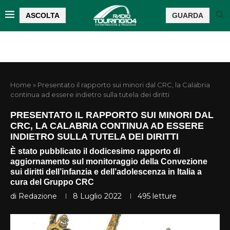
ASCOLTA
GUARDA
Home
»
Presentato il rapporto sui minori dal CRC, la Calabria
continua ad essere indietro sulla tutela dei diritti
PRESENTATO IL RAPPORTO SUI MINORI DAL
CRC, LA CALABRIA CONTINUA AD ESSERE
INDIETRO SULLA TUTELA DEI DIRITTI
È stato pubblicato il dodicesimo rapporto di
aggiornamento sul monitoraggio della Convezione
sui diritti dell’infanzia e dell’adolescenza in Italia a
cura del Gruppo CRC
di
Redazione
8 Luglio 2022
495
letture