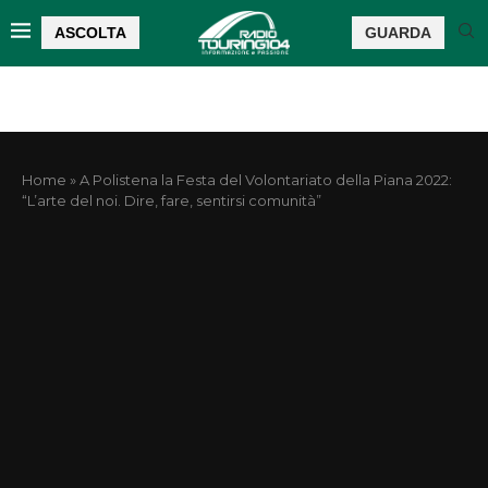
ASCOLTA
GUARDA
Home
»
A Polistena la Festa del Volontariato della Piana 2022:
“L’arte del noi. Dire, fare, sentirsi comunità”