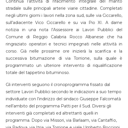
Continua l’attività di rifacimento integrale del manto
stradale sulle principali arterie viarie cittadine. Completati
negli ultimi giorni i lavori nella zona sud, sulle via Ciccarello,
sull’adiacente Vico Ciccarello e su via Pio XI. A darne
notizia in una nota l’Assessore ai Lavori Pubblici del
Comune di Reggio Calabria Rocco Albanese che ha
ringraziato operatori e tecnici impegnati nelle attività in
corso. Già nelle prossime ore inizierà la scarifica e la
successiva bitumazione di via Torrione, sulla quale è
programmato un ulteriore intervento di riqualificazione
totale del tappetino bituminoso.
Gli interventi seguono il cronoprogramma fissato dal
settore Lavori Pubblici secondo le indicazioni a suo tempo
individuate con l’indirizzo del sindaco Giuseppe Falcomatà
nell’ambito del programma Patti per il Sud. Diversi gli
interventi già completati ed altrettanti quelli in
programma. Dopo via Missori, via Barlaam, via Cantaffio,
via Padova, via Itria, via Torrione e viale Umberto Boccioni,