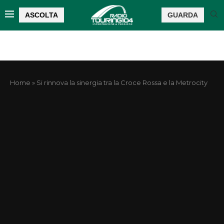
ASCOLTA
GUARDA
Home
»
Si rinnova la sinergia tra la Croce Rossa e la Metrocity