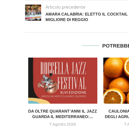
Articolo precedente
AMARA CALABRIA: ELETTO IL COCKTAIL
MIGLIORE DI REGGIO
POTREBBE
IONE DEL
DA OLTRE QUARANT’ANNI IL JAZZ
CAULONIA
..
GUARDA IL MEDITERRANEO:...
DEGLI AGR
6
7 Agosto 2026
7 