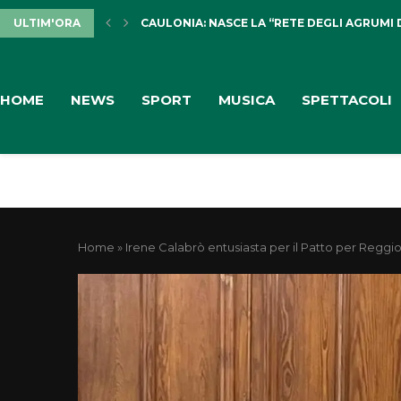
ULTIM'ORA
CAULONIA: NASCE LA “RETE DEGLI AGRUMI 
HOME
NEWS
SPORT
MUSICA
SPETTACOLI
Home
»
Irene Calabrò entusiasta per il Patto per Reggio