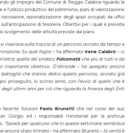
leando gli impegni del Comune di Reggio Calabria riguardo la
 e l’utilizzo produttivo del patrimonio, piani di valorizzazione
 riscossione, razionalizzazione degli spazi occupati da uffici
sull’anticipazione di tesoreria. Obiettivi per i quali è prevista
lo svolgimento delle attività previste dal piano.
si inserisce sulla traccia di un percorso avviato da tempo e
inazione. Su quel foglio
– ha affermato
Irene Calabrò
–
ci
’altra: quella del sindaco
Falcomatà
che più di tutti e da
 importante obiettivo. D’altronde – ha spiegato ancora
e battaglie che stanno dietro questo percorso, avviato già
poi proseguito, lo scorso anno, con l’avvio di quello che è
degli ultimi anni per ciò che riguarda la finanza degli Enti
o facente funzioni
Paolo
Brunetti
che nel corso del suo
an Giorgio ed i responsabili ministeriali per la proficua
o. “
Spiace per qualcuno che in queste settimane sembrava
sse ancora stato firmato
– ha affermato Brunetti –
la verità è