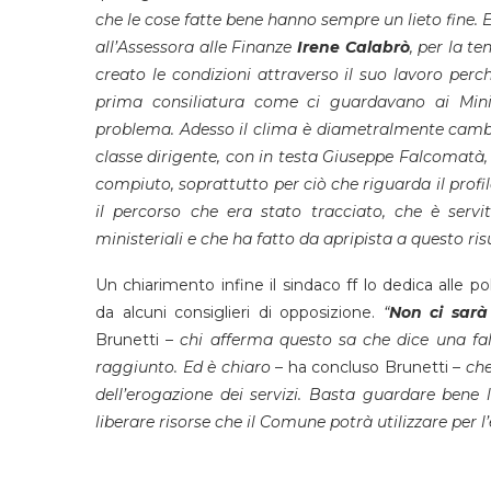
che le cose fatte bene hanno sempre un lieto fine. 
all’Assessora alle Finanze
Irene
Calabrò
, per la t
creato le condizioni attraverso il suo lavoro perch
prima consiliatura come ci guardavano ai Mini
problema. Adesso il clima è diametralmente cambiat
classe dirigente, con in testa Giuseppe Falcomatà, 
compiuto, soprattutto per ciò che riguarda il profi
il percorso che era stato tracciato, che è servito
ministeriali e che ha fatto da apripista a questo ris
Un chiarimento infine il sindaco ff lo dedica alle
da alcuni consiglieri di opposizione.
“
Non ci sar
Brunetti –
chi afferma questo sa che dice una fal
raggiunto. Ed è chiaro
– ha concluso Brunetti –
che
dell’erogazione dei servizi. Basta guardare bene
liberare risorse che il Comune potrà utilizzare per l’