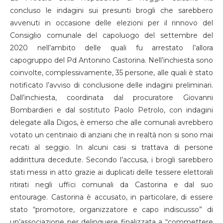
concluso le indagini sui presunti brogli che sarebbero
avvenuti in occasione delle elezioni per il rinnovo del
Consiglio comunale del capoluogo del settembre del
2020 nell’ambito delle quali fu arrestato l’allora
capogruppo del Pd Antonino Castorina. Nell’inchiesta sono
coinvolte, complessivamente, 35 persone, alle quali è stato
notificato l’avviso di conclusione delle indagini preliminari.
Dall’inchiesta, coordinata dal procuratore Giovanni
Bombardieri e dal sostituto Paolo Petrolo, con indagini
delegate alla Digos, è emerso che alle comunali avrebbero
votato un centinaio di anziani che in realtà non si sono mai
recati al seggio. In alcuni casi si trattava di persone
addirittura decedute. Secondo l’accusa, i brogli sarebbero
stati messi in atto grazie ai duplicati delle tessere elettorali
ritirati negli uffici comunali da Castorina e dal suo
entourage. Castorina è accusato, in particolare, di essere
stato “promotore, organizzatore e capo indiscusso” di
un’associazione per delinquere finalizzata a “commettere