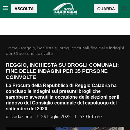
ASCOLTA
GUARDA
Home
»
Reggio, inchiesta su brogli comunali: fine delle indagini
per 35 persone coinvolte
REGGIO, INCHIESTA SU BROGLI COMUNALI:
FINE DELLE INDAGINI PER 35 PERSONE
COINVOLTE
La Procura della Repubblica di Reggio Calabria ha
concluso le indagini sui presunti brogli che
sarebbero avvenuti in occasione delle elezioni per il
rinnovo del Consiglio comunale del capoluogo del
settembre del 2020
di
Redazione
26 Luglio 2022
479
letture