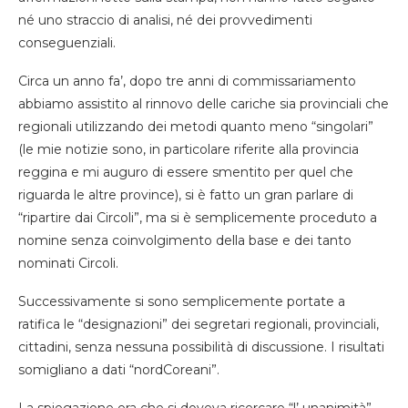
né uno straccio di analisi, né dei provvedimenti
conseguenziali.
Circa un anno fa’, dopo tre anni di commissariamento
abbiamo assistito al rinnovo delle cariche sia provinciali che
regionali utilizzando dei metodi quanto meno “singolari”
(le mie notizie sono, in particolare riferite alla provincia
reggina e mi auguro di essere smentito per quel che
riguarda le altre province), si è fatto un gran parlare di
“ripartire dai Circoli”, ma si è semplicemente proceduto a
nomine senza coinvolgimento della base e dei tanto
nominati Circoli.
Successivamente si sono semplicemente portate a
ratifica le “designazioni” dei segretari regionali, provinciali,
cittadini, senza nessuna possibilità di discussione. I risultati
somigliano a dati “nordCoreani”.
La spiegazione era che si doveva ricercare “l’ unanimità”.