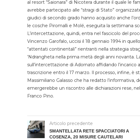
al resort “Saionara” di Nicotera durante il quale le f
avrebbe partecipato alle “stragi di Stato” organizza
giudici di secondo grado hanno acquisito anche l’ord
le cosche Piromalli e Molé, eseguita la settimana sco
L’intercettazione, quindi, entra nel fascicolo del pro
Vincenzo Garofalo, uccisi il 18 gennaio 1994 in quell
“attentati continentali” rientranti nella strategia s
‘Ndrangheta nella prima metà degli anni novanta. La
sull’intercettazione di Adornato affidando l’incari
trascrizione entro il 17 marzo. Il processo, infine, è 
Massimiliano Galasso che ha redatto l’informativa, d
emergerebbe un riscontro alle dichiarazioni rese, nel
Franco Pino.
Articolo precedente
SMANTELLATA RETE SPACCIATORI A
COSENZA, 20 MISURE CAUTELARI