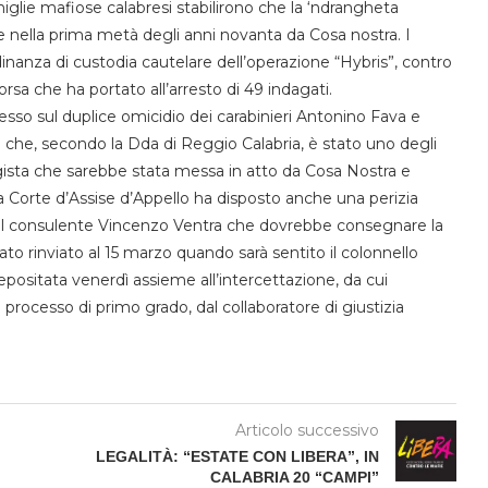
amiglie mafiose calabresi stabilirono che la ‘ndrangheta
te nella prima metà degli anni novanta da Cosa nostra. I
inanza di custodia cautelare dell’operazione “Hybris”, contro
rsa che ha portato all’arresto di 49 indagati.
cesso sul duplice omicidio dei carabinieri Antonino Fava e
o che, secondo la Dda di Reggio Calabria, è stato uno degli
tragista che sarebbe stata messa in atto da Cosa Nostra e
 Corte d’Assise d’Appello ha disposto anche una perizia
co al consulente Vincenzo Ventra che dovrebbe consegnare la
stato rinviato al 15 marzo quando sarà sentito il colonnello
epositata venerdì assieme all’intercettazione, da cui
 processo di primo grado, dal collaboratore di giustizia
Articolo successivo
LEGALITÀ: “ESTATE CON LIBERA”, IN
CALABRIA 20 “CAMPI”