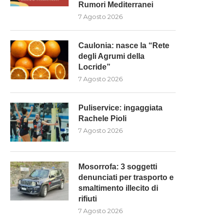
Rumori Mediterranei
7 Agosto 2026
Caulonia: nasce la “Rete
degli Agrumi della
Locride”
7 Agosto 2026
Puliservice: ingaggiata
Rachele Pioli
7 Agosto 2026
MOSORROFA: 3 SOGGETTI
INTERVENTI SUI FIUMI NE
ENUNCIATI PER TRASPORTO E
COSENTINO, SCUTELLÀ: (M5
SMALTIMENTO...
“LA...
Mosorrofa: 3 soggetti
7 Agosto 2026
7 Agosto 2026
denunciati per trasporto e
smaltimento illecito di
rifiuti
7 Agosto 2026