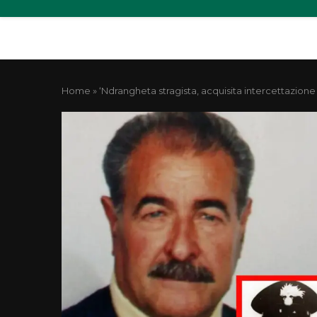
Home
»
‘Ndrangheta stragista, acquisita intercettazione 