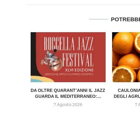
POTREBBE
IONE DEL
DA OLTRE QUARANT’ANNI IL JAZZ
CAULONIA
..
GUARDA IL MEDITERRANEO:...
DEGLI AGR
6
7 Agosto 2026
7 