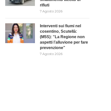
rifiuti
7 Agosto 2026
Interventi sui fiumi nel
cosentino, Scutellà:
(M5S): “La Regione non
aspetti l’alluvione per fare
prevenzione”
7 Agosto 2026
MOSORROFA: 3 SOGGETTI
INTERVENTI SUI FIUMI NE
ENUNCIATI PER TRASPORTO E
COSENTINO, SCUTELLÀ: (M5
SMALTIMENTO...
“LA...
7 Agosto 2026
7 Agosto 2026