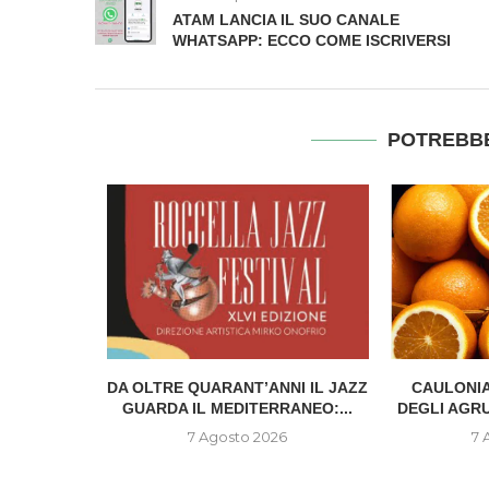
ATAM LANCIA IL SUO CANALE
WHATSAPP: ECCO COME ISCRIVERSI
POTREBBE
IONE DEL
DA OLTRE QUARANT’ANNI IL JAZZ
CAULONIA
..
GUARDA IL MEDITERRANEO:...
DEGLI AGR
6
7 Agosto 2026
7 