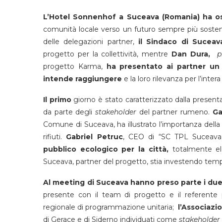
L’Hotel Sonnenhof a Suceava (Romania) ha osp
comunità locale verso un futuro sempre più sosten
delle delegazioni partner,
il Sindaco di Suceava
progetto per la collettività, mentre
Dan Dura,
p
progetto Karma,
ha presentato ai partner un a
intende raggiungere
e la loro rilevanza per l’inter
Il primo
giorno è stato caratterizzato dalla presentaz
da parte degli
stakeholder
del partner rumeno.
Ga
Comune di Suceava, ha illustrato l’importanza della
rifiuti.
Gabriel Petruc
, CEO di “SC TPL Suceava
pubblico ecologico per la città,
totalmente el
Suceava, partner del progetto, stia investendo tempo 
Al meeting di Suceava hanno preso parte i due 
presente con il team di progetto e il referente 
regionale di programmazione unitaria;
l’Associaz
di Gerace e di Siderno individuati come
stakeholder