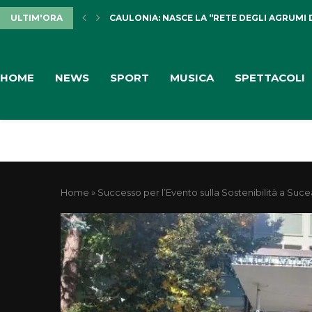
ULTIM'ORA
CAULONIA: NASCE LA “RETE DEGLI AGRUMI 
HOME
NEWS
SPORT
MUSICA
SPETTACOLI
Home
»
Successo per l’Evento sulla Sostenibilità a Suc