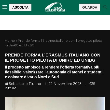
ASCOLTA
GUARDA
Home
»
Prende forma l’Erasmus italiano con il progetto pilota
di UniRC ed UniBG
PRENDE FORMA L’ERASMUS ITALIANO CON
IL PROGETTO PILOTA DI UNIRC ED UNIBG
Il progetto ambisce a rendere l'offerta formativa più
flessibile, valorizzare l'autonomia di atenei e studenti
e colmare divario Nord e Sud
di
Sebastiano Plutino
22 Novembre 2023
435
letture