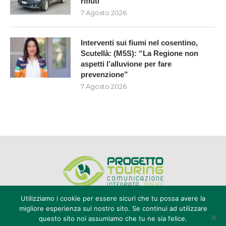
rifiuti
7 Agosto 2026
Interventi sui fiumi nel cosentino,
Scutellà: (M5S): “La Regione non
aspetti l’alluvione per fare
prevenzione”
7 Agosto 2026
Utilizziamo i cookie per essere sicuri che tu possa avere la
migliore esperienza sul nostro sito. Se continui ad utilizzare
questo sito noi assumiamo che tu ne sia felice.
Editore Progetto Touring srl - iscrizione al ROC n°20616 - P.IVA e CF