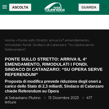
ASCOLTA
GUARDA
Home
»
Ponte sullo Stretto: arriva il 4° emendamento,
rimodulati i fondi. Sindaco di Catanzaro: “Su Opera serve
Referendum”
PONTE SULLO STRETTO: ARRIVA IL 4°
EMENDAMENTO, RIMODULATI I FONDI.
SINDACO DI CATANZARO: “SU OPERA SERVE
REFERENDUM”
Proposta di modifica prevede riduzione degli oneri a
carico dello Stato di 2,3 miliardi, Sindaco di Catanzaro
chiede Referendum su Opera
di
Sebastiano Plutino
13 Dicembre 2023
417
letture