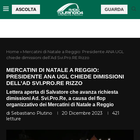
ASCOLTA
GUARDA
Home
»
Mercatini di Natale a Reggio: Presidente ANA UGL
chiede dimissioni dell’Ad Svi.Pro.RE Rizzo
MERCATINI DI NATALE A REGGIO:
PRESIDENTE ANA UGL CHIEDE DIMISSIONI
DELL’AD SVI.PRO.RE RIZZO
Lettera aperta di Salvatore che avanza richiesta
dimissioni Ad. Svi.Pro.Re, a causa del flop
organizzativo dei Mercatini di Natale a Reggio
di
Sebastiano Plutino
20 Dicembre 2023
421
letture