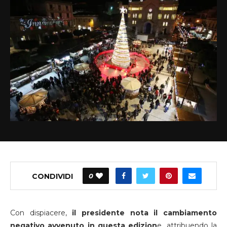
CONDIVIDI
0
Con dispiacere,
il presidente nota il cambiamento
negativo avvenuto in questa edizion
e, attribuendo la