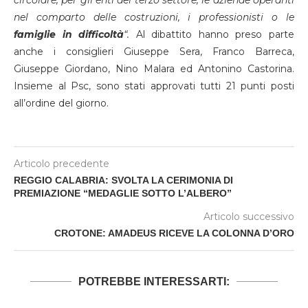
circolare, per gli enti del terzo settore, le aziende operanti
nel comparto delle costruzioni, i professionisti o le
famiglie in difficoltà
“.
Al dibattito hanno preso parte
anche i consiglieri Giuseppe Sera, Franco Barreca,
Giuseppe Giordano, Nino Malara ed Antonino Castorina.
Insieme al Psc, sono stati approvati tutti 21 punti posti
all’ordine del giorno.
Articolo precedente
REGGIO CALABRIA: SVOLTA LA CERIMONIA DI
PREMIAZIONE “MEDAGLIE SOTTO L’ALBERO”
Articolo successivo
CROTONE: AMADEUS RICEVE LA COLONNA D’ORO
POTREBBE INTERESSARTI: