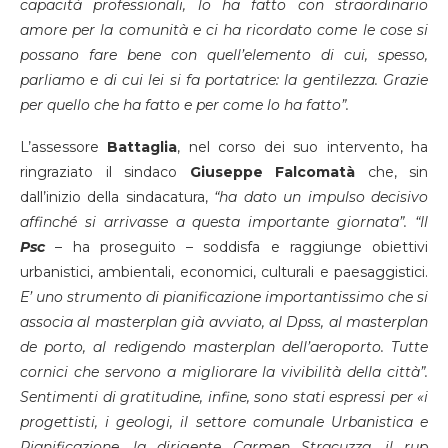
capacità professionali, lo ha fatto con straordinario
amore per la comunità e ci ha ricordato come le cose si
possano fare bene con quell’elemento di cui, spesso,
parliamo e di cui lei si fa portatrice: la gentilezza. Grazie
per quello che ha fatto e per come lo ha fatto”.
L’assessore
Battaglia
, nel corso dei suo intervento, ha
ringraziato il sindaco
Giuseppe
Falcomatà
che, sin
dall’inizio della sindacatura,
“ha dato un impulso decisivo
affinché si arrivasse a questa importante giornata”. “Il
Psc
– ha proseguito – soddisfa e raggiunge obiettivi
urbanistici, ambientali, economici, culturali e paesaggistici.
E’ uno strumento di pianificazione importantissimo che si
associa al masterplan già avviato, al Dpss, al masterplan
de porto, al redigendo masterplan dell’aeroporto. Tutte
cornici che servono a migliorare la vivibilità della città”.
Sentimenti di gratitudine, infine, sono stati espressi per «i
progettisti, i geologi, il settore comunale Urbanistica e
Pianificazione, la dirigente Carmen Stracuzza, il rup