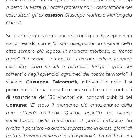
Alberto Di Mare, gli ordini professionali, l’associazione dei
costruttori, gli ex
assesori
Giuseppe Marino e Mariangela
Cama
“.
Sul punto è intervenuto anche il consigliere Giuseppe Sera
sottolineando come
“si stia disegnando la visione della
città sempre più legata, in maniera morbosa, al fronte
mare”. “Finiscono
– ha detto –
i condoni edilizi, le opere
costruite, senza vincoli e permessi, lungo i greti dei
torrenti o negli splendidi agrumeti del nostro territorio”
. Il
sindaco
Giuseppe
Falcomatà
, intervenuto nelle fasi
preliminari, è tornato a soffermarsi sulla firma dei contratti
di assunzione dei 130 vincitori dei concorsi pubblici del
Comune
: “
E’ stato il momento più emozionante della
mia attività politica». Quindi, rispetto ad alcune
sollecitazioni della minoranza, il primo cittadino ha
rivolto il pensiero «a quanti, soprattutto in questi giorni di
festa, si trovano costretti in un ospedale”. “La politica
– ha