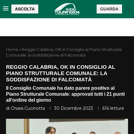
ASCOLTA
GUARDA
Home
»
Reggio Calabria, OK in Consiglio al Piano Strutturale
Comunale: la soddisfazione di Falcomatà
REGGIO CALABRIA, OK IN CONSIGLIO AL
PIANO STRUTTURALE COMUNALE: LA
SODDISFAZIONE DI FALCOMATÀ
Il Consiglio Comunale ha dato parere positivo al
Piano Strutturale Comunale: approvati tutti i 21 punti
all'ordine del giorno
di
Chiara Cucinotta
30 Dicembre 2023
616
letture