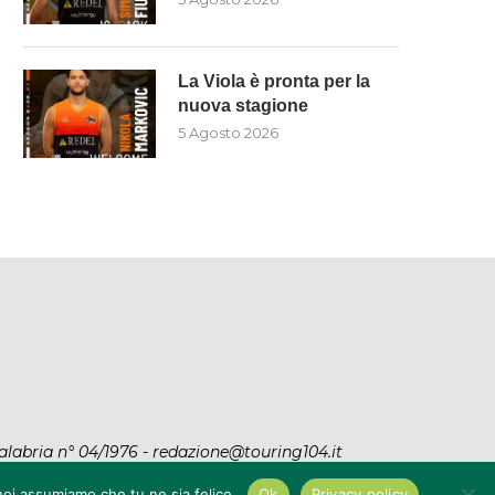
La Viola è pronta per la
nuova stagione
5 Agosto 2026
alabria n° 04/1976 - redazione@touring104.it
y
|
Privacy Policy
 noi assumiamo che tu ne sia felice.
Ok
Privacy policy