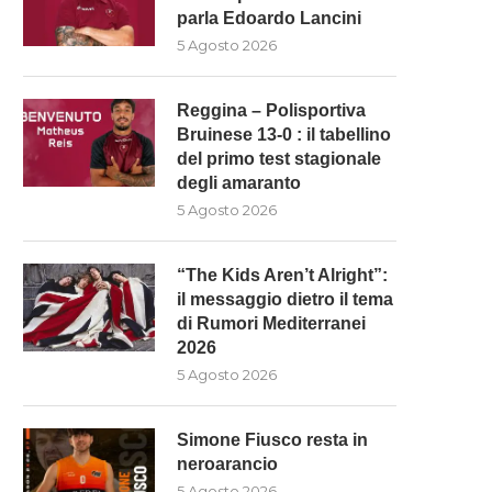
parla Edoardo Lancini
5 Agosto 2026
Reggina – Polisportiva
Bruinese 13-0 : il tabellino
del primo test stagionale
degli amaranto
5 Agosto 2026
“The Kids Aren’t Alright”:
SIMONE FIUSCO RESTA IN
LA VIOLA È PRONTA PER 
il messaggio dietro il tema
NEROARANCIO
NUOVA STAGIONE
di Rumori Mediterranei
5 Agosto 2026
5 Agosto 2026
2026
5 Agosto 2026
Simone Fiusco resta in
neroarancio
5 Agosto 2026