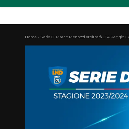
Home
»
Serie D: Marco Menozzi arbitrerà LFA Reggio Ca