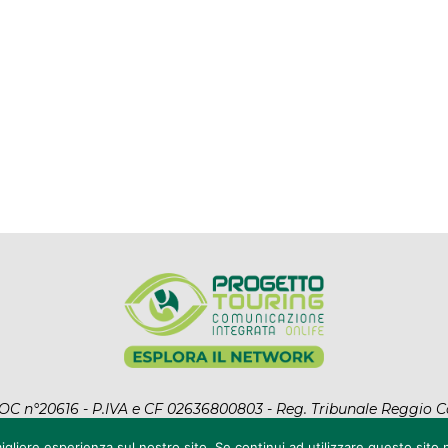
l ROC n°20616 - P.IVA e CF 02636800803 - Reg. Tribunale Reggio C
ht Reserved. Designed and Developed by
Auranex
|
Cookie Polic
igliore esperienza sul nostro sito. Se continui ad utilizzare questo sito