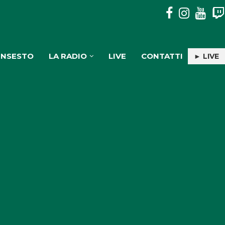
“THE KIDS AREN’T ALRIGHT”: IL MESSAGGIO DIETRO IL...
INSESTO
LA RADIO
LIVE
CONTATTI
► LIVE