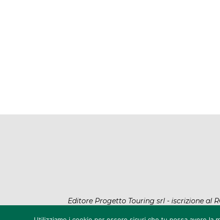
Editore Progetto Touring srl - iscrizione a
@2022 - All Rig
Utilizziamo i cookie per essere sicuri che tu possa avere la m