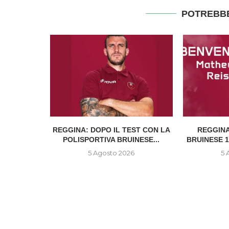
POTREBBE
EDI
REGGINA: DOPO IL TEST CON LA
REGGINA
UNTO CON
POLISPORTIVA BRUINESE...
BRUINESE 13
SE
5 Agosto 2026
5 
6