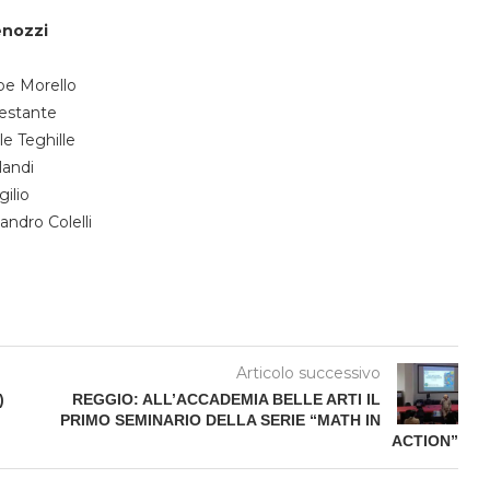
enozzi
pe Morello
nestante
le Teghille
landi
gilio
andro Colelli
Articolo successivo
)
REGGIO: ALL’ACCADEMIA BELLE ARTI IL
PRIMO SEMINARIO DELLA SERIE “MATH IN
ACTION”