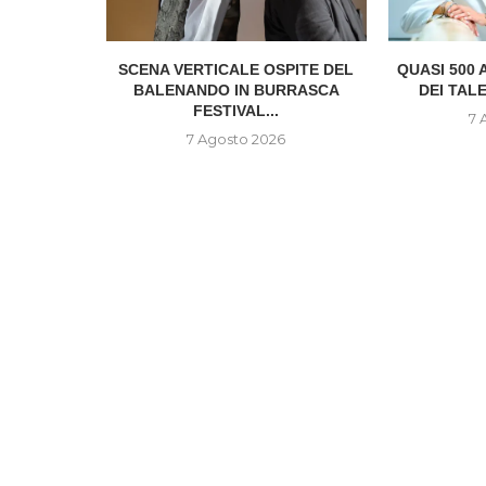
 SANITÀ
SCENA VERTICALE OSPITE DEL
QUASI 500 
OMATÀ
BALENANDO IN BURRASCA
DEI TALE
TA? DAL...
FESTIVAL...
7 
6
7 Agosto 2026