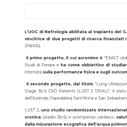
L’UOC di Nefrologia abilitata al trapianto del G
vincitrice di due progetti di ricerca finanziati
(PNRR).
Il primo progetto, il cui acronimo è
“EXACT ckd”,
Studi di Ferrara e
ha come obbiettivo di studiare
intensità
sulla performance fisica e sugli outcom
Il secondo progetto, dal titolo
“Lung Ultrasoun
Stage 3b-5 CKD Patients (LUST 2 TRIAL)”, è stato 
dell’Azienda Ospedaliera Sant’Anna e San Sebastiano
LUST 2,
uno studio randomizzato internazionale
cronica
(stadio 3b-5) e scompenso cardiaco,
valut
dalla misurazione ecografica dell’acqua polmon