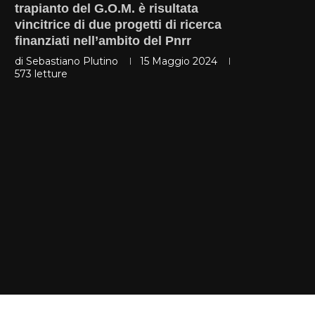
trapianto del G.O.M. è risultata
vincitrice di due progetti di ricerca
finanziati nell’ambito del Pnrr
di
Sebastiano Plutino
15 Maggio 2024
573
letture