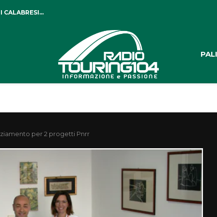
 CALABRESI...
PAL
anziamento per 2 progetti Pnrr