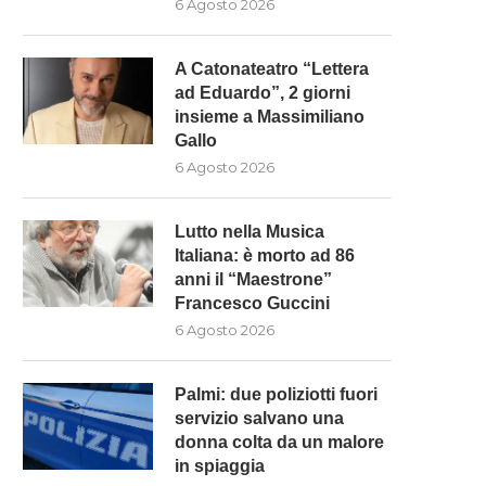
6 Agosto 2026
A Catonateatro “Lettera
ad Eduardo”, 2 giorni
insieme a Massimiliano
UTTO NELLA MUSICA ITALIANA:
PALMI: DUE POLIZIOTTI FU
Gallo
È MORTO AD 86...
SERVIZIO SALVANO UNA DONN
6 Agosto 2026
6 Agosto 2026
6 Agosto 2026
Lutto nella Musica
Italiana: è morto ad 86
anni il “Maestrone”
Francesco Guccini
6 Agosto 2026
Palmi: due poliziotti fuori
servizio salvano una
donna colta da un malore
in spiaggia