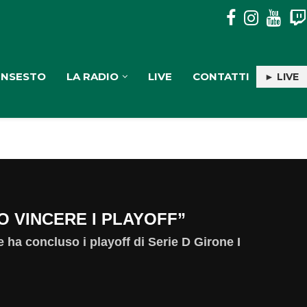
LUTTO NELLA MUSICA ITALIANA: È MORTO AD 86...
INSESTO
LA RADIO
LIVE
CONTATTI
► LIVE
O VINCERE I PLAYOFF”
 ha concluso i playoff di Serie D Girone I