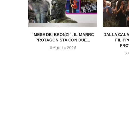
E DEGLI
“MESE DEI BRONZI”: IL MARRC
DALLA CALA
AFFIDATA
PROTAGONISTA CON DUE...
FILIP
...
PRO
6 Agosto 2026
6
6 