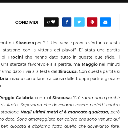
CONDIVIDI
0
contro il
Siracusa
per 2-1. Una vera e propria sfortuna questa
tagione con la vittoria dei playoff. E’ stata una partita
i di
Trocini
che hanno dato tutto in queste due sfide. Il
una sterzata favorevole alla partita, ma
Maggio
nei minuti
anno dato il via alla festa del
Siracusa.
Con questa partita si
bria
iniziata con affanno a causa delle troppe partite giocate
di.
Reggio Calabria
contro il
Siracusa:
“C’è rammarico perché
 risultato. Sapevamo che dovevamo essere perfetti contro
a stagione.
Negli ultimi metri ci è mancato qualcosa,
però
nno dato. Sono amareggiato per coloro che sono venuto qui
a ben giocata e abbiamo fatto quello che dovevamo fare,