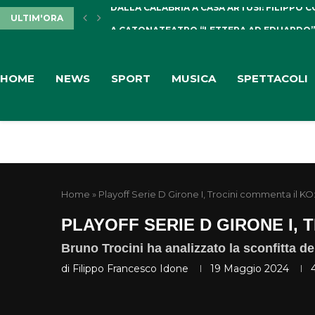
ULTIM'ORA
A CATONATEATRO “LETTERA AD EDUARDO”, 2
HOME
NEWS
SPORT
MUSICA
SPETTACOLI
Home
»
Playoff Serie D Girone I, Trocini commenta il KO
PLAYOFF SERIE D GIRONE I, 
Bruno Trocini ha analizzato la sconfitta d
di
Filippo Francesco Idone
19 Maggio 2024