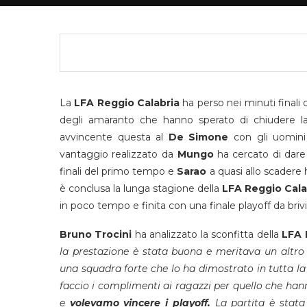
La
LFA Reggio Calabria
ha perso nei minuti finali 
degli amaranto che hanno sperato di chiudere la s
avvincente questa al
De Simone
con gli uomin
vantaggio realizzato da
Mungo
ha cercato di dare 
finali del primo tempo e
Sarao
a quasi allo scadere h
è conclusa la lunga stagione della
LFA Reggio Cala
in poco tempo e finita con una finale playoff da brivi
Bruno Trocini
ha analizzato la sconfitta della
LFA 
la prestazione è stata buona e meritava un altro
una squadra forte che lo ha dimostrato in tutta l
faccio i complimenti ai ragazzi per quello che ha
e
volevamo vincere i playoff.
La partita è stat