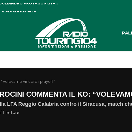
 GIORNI INSIEME...
PAL
: “Volevamo vincere i playoff”
TROCINI COMMENTA IL KO: “VOLEVAM
ella LFA Reggio Calabria contro il Siracusa, match che
411
letture