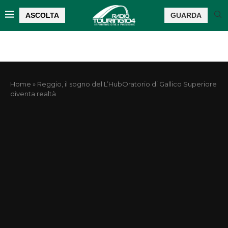
ASCOLTA
GUARDA
Home
»
Reggio, il sogno del L’HubOratorio di Gallico Superiore
diventa realtà