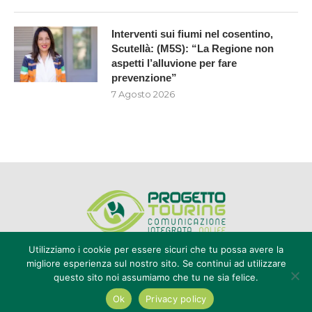
Interventi sui fiumi nel cosentino,
Scutellà: (M5S): “La Regione non
aspetti l’alluvione per fare
prevenzione”
7 Agosto 2026
Utilizziamo i cookie per essere sicuri che tu possa avere la
migliore esperienza sul nostro sito. Se continui ad utilizzare
questo sito noi assumiamo che tu ne sia felice.
Editore Progetto Touring srl - iscrizione al ROC n°20616 - P.IVA e CF
02636800803 - Reg. Tribunale Reggio Calabria n° 04/1976 -
Ok
Privacy policy
redazione@touring104.it