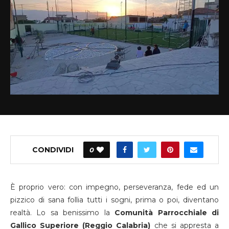
CONDIVIDI
0
È proprio vero: con impegno, perseveranza, fede ed un
pizzico di sana follia tutti i sogni, prima o poi, diventano
realtà. Lo sa benissimo la
Comunità Parrocchiale di
Gallico Superiore (Reggio Calabria)
che si appresta a