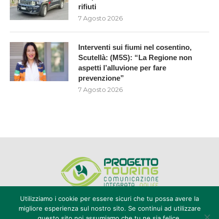
rifiuti
7 Agosto 2026
Interventi sui fiumi nel cosentino,
Scutellà: (M5S): “La Regione non
aspetti l’alluvione per fare
prevenzione”
7 Agosto 2026
Utilizziamo i cookie per essere sicuri che tu possa avere la
migliore esperienza sul nostro sito. Se continui ad utilizzare
questo sito noi assumiamo che tu ne sia felice.