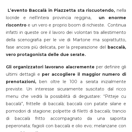
L’evento Baccalà in Piazzetta sta riscuotendo,
nella
locride e nell’intera provincia reggina,
un enorme
riscontro
e un vero e proprio boom di richieste. Continua
infatti in queste ore il lavoro dei volontari tra allestimento
della scenografia per le vie di Martone ma soprattutto,
fase ancora più delicata, per la preparazione del
baccalà,
vero protagonista delle due serate.
Gli organizzatori lavorano alacremente
per definire gli
ultimi dettagli e
per accogliere il maggior numero di
prenotazioni,
ben oltre le 100 a serata inizialmente
previste. Un interesse sicuramente suscitato dal ricco
menu che vedrà la possibilità di degustare: “Pitteje cu
baccalà”, frittelle di baccalà; baccalà con patate silane e
pomodori di stagione; polpette di filetti di baccalà; trancio
di baccalà fritto accompagnato da una saporita
peperonata; fagioli con baccalà e olio evo; melanzane con