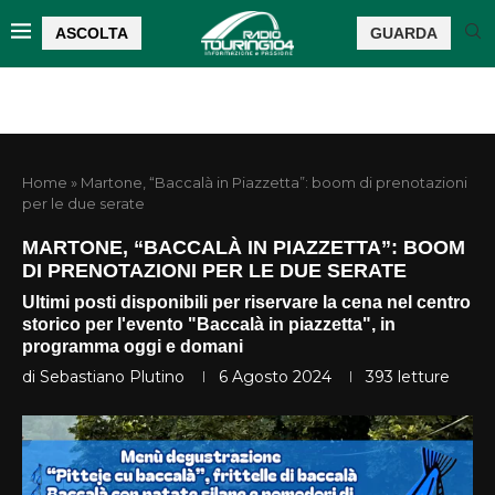
ASCOLTA
GUARDA
Home
»
Martone, “Baccalà in Piazzetta”: boom di prenotazioni
per le due serate
MARTONE, “BACCALÀ IN PIAZZETTA”: BOOM
DI PRENOTAZIONI PER LE DUE SERATE
Ultimi posti disponibili per riservare la cena nel centro
storico per l'evento "Baccalà in piazzetta", in
programma oggi e domani
di
Sebastiano Plutino
6 Agosto 2024
393
letture