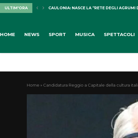
ULTIM'ORA
CAULONIA: NASCE LA “RETE DEGLI AGRUMI 
HOME
NEWS
SPORT
MUSICA
SPETTACOLI
Home
»
Candidatura Reggio a Capitale della cultura itali