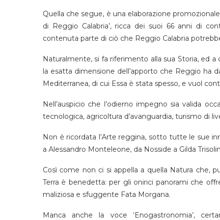
Quella che segue, è una elaborazione promozionale
di Reggio Calabria’, ricca dei suoi 66 anni di con
contenuta parte di ciò che Reggio Calabria potrebb
Naturalmente, si fa riferimento alla sua Storia, ed 
la esatta dimensione dell’apporto che Reggio ha da
Mediterranea, di cui Essa è stata spesso, e vuol con
Nell’auspicio che l’odierno impegno sia valida occ
tecnologica, agricoltura d’avanguardia, turismo di liv
Non è ricordata l’Arte reggina, sotto tutte le sue i
a Alessandro Monteleone, da Nosside a Gilda Trisolin
Così come non ci si appella a quella Natura che, 
Terra è benedetta: per gli onirici panorami che offre
maliziosa e sfuggente Fata Morgana.
Manca anche la voce ‘Enogastronomia’, certa