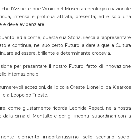
 che l’Associazione ‘Amici del Museo archeologico nazionale
tinua, intensa e proficua attività, presenta; ed è solo una
e e deve evidenziare.
a quanto, ed a come, questa sua Storia, riesca a rappresentare
to e continua, nel suo certo Futuro, a dare a quella Cultura
tinuare ad essere, brillante e determinante crocevia.
asione per presentare il nostro Futuro, fatto di innovazione
ello internazionale.
nnumerevoli accezioni, da Ibico a Oreste Lionello, da Klearkos
i e a Leopoldo Trieste.
pure, come giustamente ricorda Leonida Repaci, nella nostra
 dalla cima di Montalto e per gli incontri straordinari con la
mente elemento importantissimo sello scenario socio-