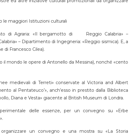
tre ed altre iniziative culturali promozionali da organizzare
e maggiori Istituzioni culturali
imento di Agraria: «Il bergamotto di Reggio Calabria» –
abria» – Dipartimento di Ingegneria: «Reggio sismica). E, a
he di Francesco Cilea).
utto il mondo le opere di Antonello da Messina), nonché «cento
ee medievali di Terreti» conservate al Victoria and Albert
nto al Pentateuco’», anch’esso in prestito dalla Biblioteca
pollo, Diana e Vesta» giacente al British Museum di Londra.
Sperimentale delle essenze, per un convegno su «Erbe
».
di organizzare un convegno e una mostra su «La Storia