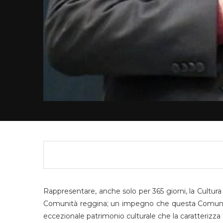
Rappresentare, anche solo per 365 giorni, la Cultura It
Comunità reggina; un impegno che questa Comunità 
eccezionale patrimonio culturale che la caratterizza so