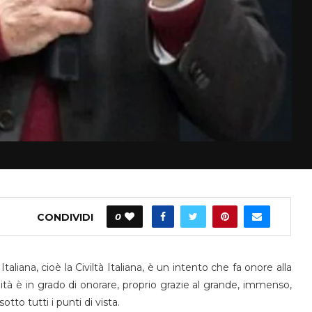
CONDIVIDI
0
aliana, cioè la Civiltà Italiana, è un intento che fa onore alla
è in grado di onorare, proprio grazie al grande, immenso,
tto tutti i punti di vista.