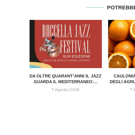
POTREBBE
IONE DEL
DA OLTRE QUARANT’ANNI IL JAZZ
CAULONIA
..
GUARDA IL MEDITERRANEO:...
DEGLI AGR
6
7 Agosto 2026
7 