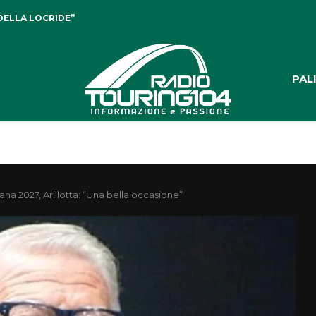
DELLA LOCRIDE”
PAL
ana 2027, Arillotta: “Una bella occasione”