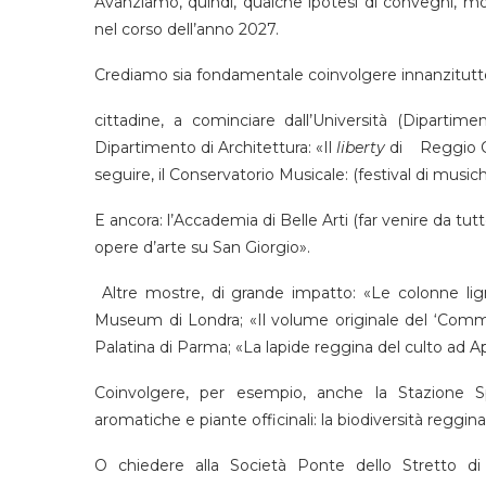
Avanziamo, quindi, qualche ipotesi di convegni, mos
nel corso dell’anno 2027.
Crediamo sia fondamentale coinvolgere innanzitutto l
cittadine, a cominciare dall’Università (Dipart
Dipartimento di Architettura: «Il
liberty
di Reggio Cal
seguire, il Conservatorio Musicale: (festival di music
E ancora: l’Accademia di Belle Arti (far venire da t
opere d’arte su San Giorgio».
Altre mostre, di grande impatto: «Le colonne lign
Museum di Londra; «Il volume originale del ‘Comme
Palatina di Parma; «La lapide reggina del culto ad A
Coinvolgere, per esempio, anche la Stazione 
aromatiche e piante officinali: la biodiversità reggina
O chiedere alla Società Ponte dello Stretto 