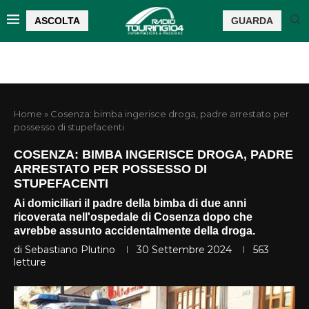
ASCOLTA
GUARDA
Home
»
Cosenza: bimba ingerisce droga, padre arrestato per
possesso di stupefacenti
COSENZA: BIMBA INGERISCE DROGA, PADRE
ARRESTATO PER POSSESSO DI
STUPEFACENTI
Ai domiciliari il padre della bimba di due anni
ricoverata nell'ospedale di Cosenza dopo che
avrebbe assunto accidentalmente della droga.
di
Sebastiano Plutino
30 Settembre 2024
563
letture