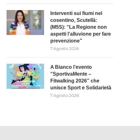
Interventi sui fiumi nel
cosentino, Scutellà:
(M5S): “La Regione non
aspetti l’alluvione per fare
prevenzione”
7 Agosto 2026
INTERVENTI SUI FIUMI NEL
A BIANCO L’EVENTO
COSENTINO, SCUTELLÀ: (M5S):
“SPORTIVAMENTE – FITWAL
“LA...
2026” CHE...
A Bianco l’evento
“SportivaMente –
7 Agosto 2026
7 Agosto 2026
Fitwalking 2026” che
unisce Sport e Solidarietà
7 Agosto 2026