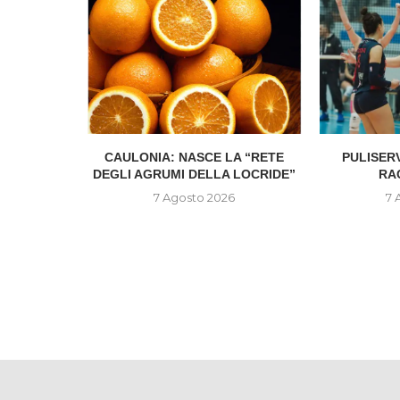
ZINI È IL
CAULONIA: NASCE LA “RETE
PULISER
 DEL...
DEGLI AGRUMI DELLA LOCRIDE”
RA
6
7 Agosto 2026
7 