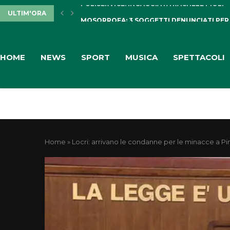
ULTIM'ORA
MOSORROFA: 3 SOGGETTI DENUNCIATI PER
HOME
NEWS
SPORT
MUSICA
SPETTACOLI
Home
»
Locri: arrivano le condanne per le minacce a P