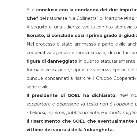
Si è
concluso con la condanna dei due imputati
Chef
del ristorante “La Collinetta” di Martone
Pino 
A seguito di una udienza svolta con rito abbreviat
Bonato, si conclude così il primo grado di giudiz
Nel processo è stato ammesso a parte civile anc
cooperativa agricola impresa sociale, di cui Trimbo
figura di danneggiato
in quanto statutariamente e
forma di vessazione, sopruso e violenza, specie nel te
dunque condannati a risarcire il Gruppo Cooperativo
sede civile.
Il presidente di GOEL ha dichiarato:
“Nel no
sopportare e abbassare la testa non è l’opzione 
ribellarsi, insieme, pubblicamente, è il modo miglior
Il risarcimento che GOEL che eventualmente r
vittime dei soprusi della ‘ndrangheta.