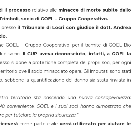
 il processo
relativo alle
minacce di morte subite dallo
Trimboli, socio di GOEL – Gruppo Cooperativo.
o presso
il Tribunale di Locri con giudice il dott. Andrea
io.
he GOEL – Gruppo Cooperativo, per il tramite di GOEL Bio
li è socio.
Il GUP aveva riconosciuto, infatti, a GOEL la
sso si pone a protezione completa dei propri soci, per ogni
rritorio ove il socio minacciato opera. Gli imputati sono stati
, sebbene la quantificazione del danno sia stata rinviata in
stro territorio sta nascendo una nuova consapevolezza:
più conveniente. GOEL e i suoi soci hanno dimostrato che
e per tutelare la propria sicurezza.”
iceverà
come parte civile
verrà utilizzato per aiutare le