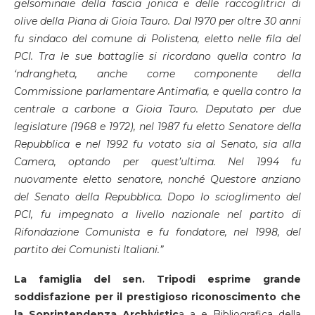
gelsominaie della fascia jonica e delle raccoglitrici di
olive della Piana di Gioia Tauro. Dal 1970 per oltre 30 anni
fu sindaco del comune di Polistena, eletto nelle fila del
PCI. Tra le sue battaglie si ricordano quella contro la
‘ndrangheta, anche come componente della
Commissione parlamentare Antimafia, e quella contro la
centrale a carbone a Gioia Tauro. Deputato per due
legislature (1968 e 1972), nel 1987 fu eletto Senatore della
Repubblica e nel 1992 fu votato sia al Senato, sia alla
Camera, optando per quest’ultima. Nel 1994 fu
nuovamente eletto senatore, nonché Questore anziano
del Senato della Repubblica. Dopo lo scioglimento del
PCI, fu impegnato a livello nazionale nel partito di
Rifondazione Comunista e fu fondatore, nel 1998, del
partito dei Comunisti Italiani.”
La famiglia del sen. Tripodi esprime grande
soddisfazione per il prestigioso riconoscimento che
la Soprintendenza Archivistic
a a e Bibliografica della