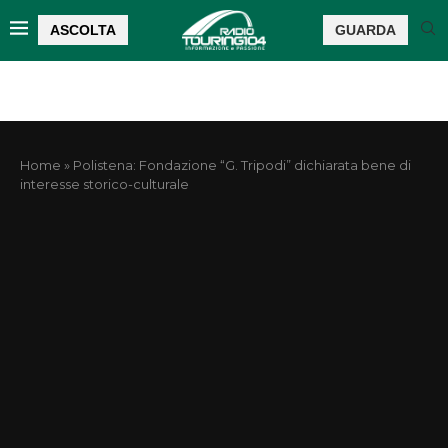
ASCOLTA
GUARDA
Home
»
Polistena: Fondazione “G. Tripodi” dichiarata bene di
interesse storico-culturale