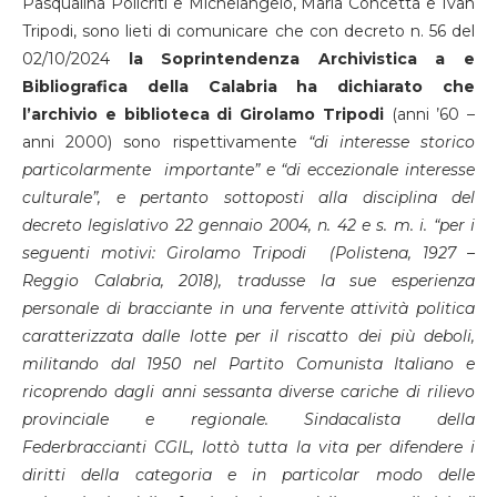
Pasqualina Policriti e Michelangelo, Maria Concetta e Ivan
Tripodi, sono lieti di comunicare che con decreto n. 56 del
02/10/2024
la Soprintendenza Archivistica a e
Bibliografica della Calabria ha dichiarato che
l’archivio e biblioteca di Girolamo Tripodi
(anni ’60 –
anni 2000) sono rispettivamente
“di interesse storico
particolarmente importante” e “di eccezionale interesse
culturale”, e pertanto sottoposti alla disciplina del
decreto legislativo 22 gennaio 2004, n. 42 e s. m. i. “per i
seguenti motivi: Girolamo Tripodi (Polistena, 1927 –
Reggio Calabria, 2018), tradusse la sue esperienza
personale di bracciante in una fervente attività politica
caratterizzata dalle lotte per il riscatto dei più deboli,
militando dal 1950 nel Partito Comunista Italiano e
ricoprendo dagli anni sessanta diverse cariche di rilievo
provinciale e regionale. Sindacalista della
Federbraccianti CGIL, lottò tutta la vita per difendere i
diritti della categoria e in particolar modo delle