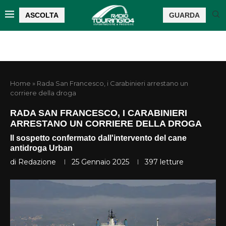
ASCOLTA
GUARDA
Home
»
Rada San Francesco, i Carabinieri arrestano un
corriere della droga
RADA SAN FRANCESCO, I CARABINIERI
ARRESTANO UN CORRIERE DELLA DROGA
Il sospetto confermato dall'intervento del cane
antidroga Urban
di
Redazione
25 Gennaio 2025
397
letture