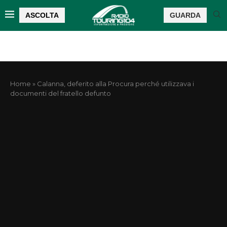
ASCOLTA
GUARDA
Home
»
Calanna, deferito alla Procura perché utilizzava i
documenti del fratello defunto