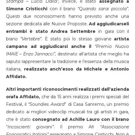
Stampa – Lucio Dalla”,
invece, è stato
assegnato a
Simone Cristicchi
con il brano
“Quando sarai piccola”
.
Questi due riconoscimenti hanno previsto anche una
sezione dedicata alle Nuove Proposte.
Ad aggiudicarseli
entrambi è stato Andrea Settembre
in gara con il
brano
“Vertebre”.
È stato poi lo stesso giovane
artista
campano ad aggiudicarsi anche il
“Premio Nuovo
IMAIE – Enzo Jannacci”,
destinato all’artista che meglio ha
saputo rappresentare la tradizione e l’essenza della musica
italiana,
realizzato anch’esso da Michele e Antonio
Affidato.
Altri importanti riconoscimenti realizzati dall’azienda
orafa Affidato,
che da 15 anni realizza i premi speciali del
Festival, il
“Soundies Award
” di Casa Sanremo, un premio
dedicato ai migliori videoclip musicali tra gli artisti in gara,
che è stato
consegnato ad Achille Lauro con il brano
“
Incoscienti giovani”
. Il premio Afi
“Associazione
Fonografici Italiani”
assegnato a Simone Cristicchi. Non è