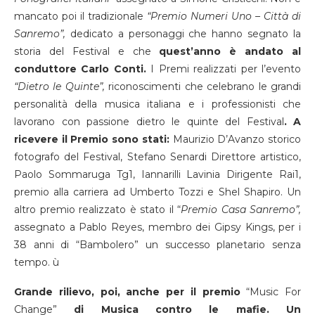
mancato poi il tradizionale
“Premio Numeri Uno – Città di
Sanremo”,
dedicato a personaggi che hanno segnato la
storia del Festival e che
quest’anno è andato al
conduttore Carlo Conti.
I Premi realizzati per l’evento
“Dietro le Quinte”,
riconoscimenti che celebrano le grandi
personalità della musica italiana e i professionisti che
lavorano con passione dietro le quinte del Festival
. A
ricevere il Premio sono stati:
Maurizio D’Avanzo storico
fotografo del Festival, Stefano Senardi Direttore artistico,
Paolo Sommaruga Tg1, Iannarilli Lavinia Dirigente Rai1,
premio alla carriera ad Umberto Tozzi e Shel Shapiro. Un
altro premio realizzato è stato il “
Premio Casa Sanremo”,
assegnato a Pablo Reyes, membro dei Gipsy Kings, per i
38 anni di “Bambolero” un successo planetario senza
tempo. ù
Grande rilievo, poi, anche per il premio
“Music For
Change”
di Musica contro le mafie.
Un