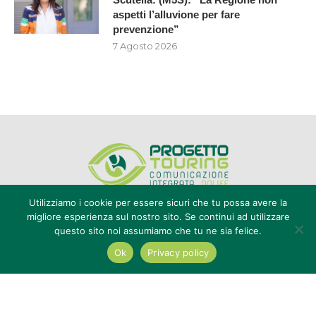
aspetti l’alluvione per fare
prevenzione”
7 Agosto 2026
Utilizziamo i cookie per essere sicuri che tu possa avere la
migliore esperienza sul nostro sito. Se continui ad utilizzare
questo sito noi assumiamo che tu ne sia felice.
Editore Progetto Touring srl - iscrizione al ROC n°20616 - P.IVA e CF
02636800803 - Reg. Tribunale Reggio Calabria n° 04/1976 -
Ok
Privacy policy
redazione@touring104.it
@2022 - All Right Reserved. Designed and Developed by
Auranex
|
Cookie Policy
|
Privacy Policy