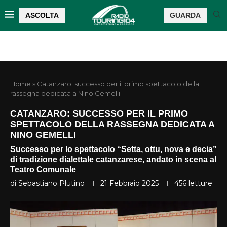
ASCOLTA
GUARDA
Home
»
Catanzaro: successo per il primo spettacolo della
rassegna dedicata a Nino Gemelli
CATANZARO: SUCCESSO PER IL PRIMO
SPETTACOLO DELLA RASSEGNA DEDICATA A
NINO GEMELLI
Successo per lo spettacolo “Setta, ottu, nova e decia”
di tradizione dialettale catanzarese, andato in scena al
Teatro Comunale
di
Sebastiano Plutino
21 Febbraio 2025
456
letture